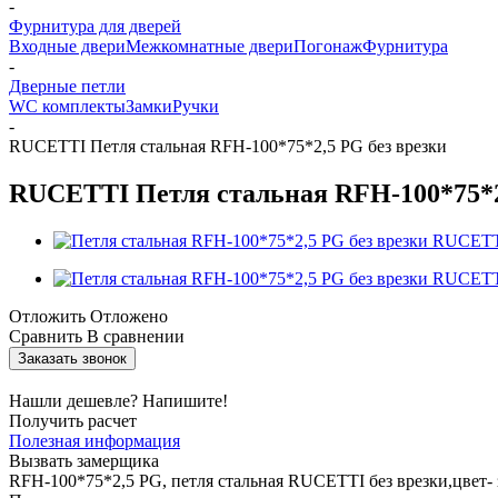
-
Фурнитура для дверей
Входные двери
Межкомнатные двери
Погонаж
Фурнитура
-
Дверные петли
WC комплекты
Замки
Ручки
-
RUCETTI Петля стальная RFH-100*75*2,5 PG без врезки
RUCETTI Петля стальная RFH-100*75*2
Отложить
Отложено
Сравнить
В сравнении
Заказать звонок
Нашли дешевле? Напишите!
Получить расчет
Полезная информация
Вызвать замерщика
RFH-100*75*2,5 PG, петля стальная RUCETTI без врезки,цвет- 