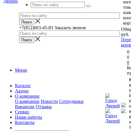
инт
тов
наж
кно
кор
+7(812)603-45-83
Заказать звонок
Обща
руб.
Пере
корз
0
0
0
К
Меню
п
Каталог
п
Акции
О компании
О компании
Новости
Сотрудники
Вакансии
Отзывы
Сервис
Наши работы
Контакты