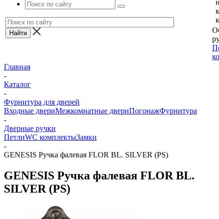
О
ру
П
к
Главная
-
Каталог
-
Фурнитура для дверей
Входные двери
Межкомнатные двери
Погонаж
Фурнитура
-
Дверные ручки
Петли
WC комплекты
Замки
-
GENESIS Ручка фалевая FLOR BL. SILVER (PS)
GENESIS Ручка фалевая FLOR BL.
SILVER (PS)