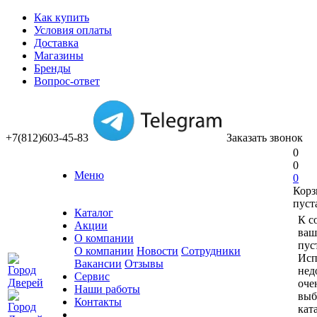
Как купить
Условия оплаты
Доставка
Магазины
Бренды
Вопрос-ответ
+7(812)603-45-83
Заказать звонок
0
0
Меню
0
Корз
пуст
Каталог
К с
Акции
ваш
О компании
пус
О компании
Новости
Сотрудники
Исп
Вакансии
Отзывы
нед
Сервис
оче
Наши работы
выб
Контакты
кат