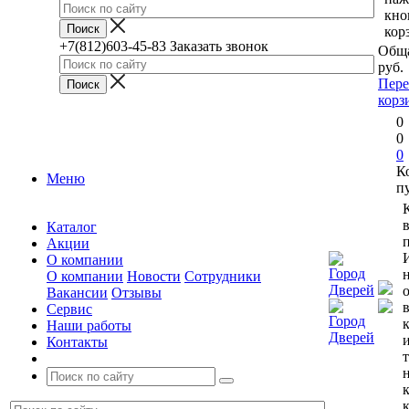
кно
кор
+7(812)603-45-83
Заказать звонок
Обща
руб.
Пере
корз
0
0
0
К
Меню
п
Каталог
п
Акции
О компании
О компании
Новости
Сотрудники
Вакансии
Отзывы
Сервис
Наши работы
Контакты