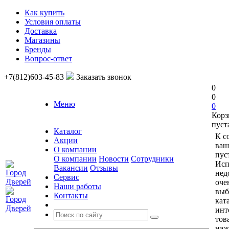
Как купить
Условия оплаты
Доставка
Магазины
Бренды
Вопрос-ответ
+7(812)603-45-83
Заказать звонок
0
0
Меню
0
Корз
пуст
Каталог
К с
Акции
ваш
О компании
пус
О компании
Новости
Сотрудники
Исп
Вакансии
Отзывы
нед
Сервис
оче
Наши работы
выб
Контакты
кат
инт
тов
наж