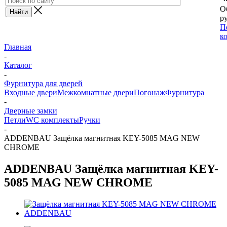
О
ру
П
к
Главная
-
Каталог
-
Фурнитура для дверей
Входные двери
Межкомнатные двери
Погонаж
Фурнитура
-
Дверные замки
Петли
WC комплекты
Ручки
-
ADDENBAU Защёлка магнитная KEY-5085 MAG NEW
CHROME
ADDENBAU Защёлка магнитная KEY-
5085 MAG NEW CHROME