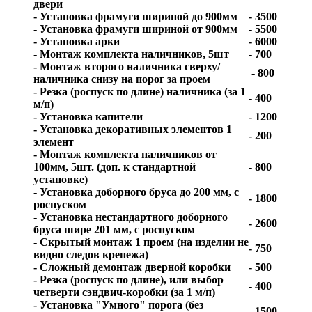
двери
- Установка фрамуги шириной до 900мм
- 3500
- Установка фрамуги шириной от 900мм
- 5500
- Установка арки
- 6000
- Монтаж комплекта наличников, 5шт
- 700
- Монтаж второго наличника сверху/
- 800
наличника снизу на порог за проем
- Резка (роспуск по длине) наличника (за 1
- 400
м/п)
- Установка капители
- 1200
- Установка декоративных элементов 1
- 200
элемент
- Монтаж комплекта наличников от
100мм, 5шт. (доп. к стандартной
- 800
установке)
- Установка доборного бруса до 200 мм, с
- 1800
роспуском
- Установка нестандартного доборного
- 2600
бруса шире 201 мм, с роспуском
- Скрытый монтаж 1 проем (на изделии не
- 750
видно следов крепежа)
- Сложный демонтаж дверной коробки
- 500
- Резка (роспуск по длине), или выбор
- 400
четверти сэндвич-коробки (за 1 м/п)
- Установка "Умного" порога (без
- 1500