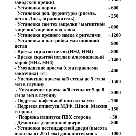
заводской врезки)
- Установка порога
- 600
- Установка доп. фурнитуры (ригель,
- 250
петля -1шт., ограничитель)
- Установка сан-тех защелки / магнитной
- 800
защелки/защелки под ключ
- Установка врезного замка с ригелями
- 1200
- Установка и настройка маятниковой
- 900
петли
- Врезка скрытой петли (HH2, HH4)
- 800
- Врезка скрытой петли в алюминиевый
- 1400
короб (HH2, HH4)
- Уменьшение проема (с материалами
- 400
заказчика) от:
- Увеличение проема ж/б стены до 5 см за
- 1500
м/п в глубину
- Увеличение проема ж/б стены от 5 до 8
- 2000
см за м/п в глубину
- Подрезка кафельной плитки за м/п
- 700
- Подрезка плинтуса МДФ, Шпон, Массив
- 150
сторона
- Подрезка плинтуса ПВХ сторона
- 50
- Демонтаж деревянной двери
- 800
- Установка нестандартной двери (высота
полотна от 2051 мм) дополнительно к
- 1000