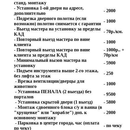
станд. монтажу
- Установка 1-ой двери на адресе,
- 2000
дополнительно
- Подрезка дверного полотна (если
- 1000
возможно) полотно снимается с гарантии
- Выезд мастера на установку за пределы
- 70р./км.
КАД
- Повторный выезд мастера по вине
- 1000
клиента
- Повторный выезд мастера по вине
- 1000р.. +
клиента за пределы КАД
70р/км
- Минимальный вызов мастера на
- 5900
установку
- Подъем инструмента выше 2-го этажа,
- 250
без лифта за этаж
- Врезка вентиляции/дверцы для
- 1000
животного
- Установка ПЕНАЛА (2 выезда) без
- 9500
порталов
- Установка скрытой двери (1 выезд)
- 5800
- Монтаж сдвоенного блока с/у и ванна (в
"хрущевке" или "корабле") доп. к
- 2000
основному монтажу
- Парковка в центре города, час (оплата
- по чеку
по чеку)