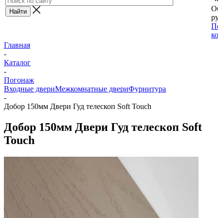
О
ру
П
к
Главная
-
Каталог
-
Погонаж
Входные двери
Межкомнатные двери
Фурнитура
-
Добор 150мм Двери Гуд телескоп Soft Touch
Добор 150мм Двери Гуд телескоп Soft
Touch