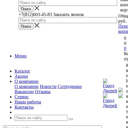
кно
кор
+7(812)603-45-83
Заказать звонок
Обща
руб.
Пере
корз
0
0
0
К
Меню
п
Каталог
п
Акции
О компании
О компании
Новости
Сотрудники
Вакансии
Отзывы
Сервис
Наши работы
Контакты