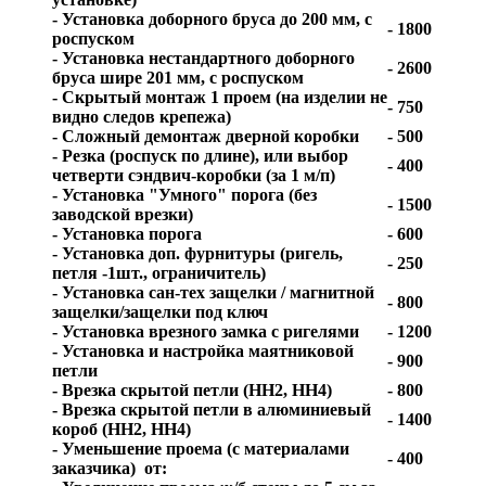
- Установка доборного бруса до 200 мм, с
- 1800
роспуском
- Установка нестандартного доборного
- 2600
бруса шире 201 мм, с роспуском
- Скрытый монтаж 1 проем (на изделии не
- 750
видно следов крепежа)
- Сложный демонтаж дверной коробки
- 500
- Резка (роспуск по длине), или выбор
- 400
четверти сэндвич-коробки (за 1 м/п)
- Установка "Умного" порога (без
- 1500
заводской врезки)
- Установка порога
- 600
- Установка доп. фурнитуры (ригель,
- 250
петля -1шт., ограничитель)
- Установка сан-тех защелки / магнитной
- 800
защелки/защелки под ключ
- Установка врезного замка с ригелями
- 1200
- Установка и настройка маятниковой
- 900
петли
- Врезка скрытой петли (HH2, HH4)
- 800
- Врезка скрытой петли в алюминиевый
- 1400
короб (HH2, HH4)
- Уменьшение проема (с материалами
- 400
заказчика) от: