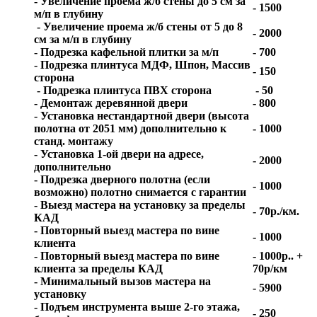
- Увеличение проема ж/б стены до 5 см за
- 1500
м/п в глубину
- Увеличение проема ж/б стены от 5 до 8
- 2000
см за м/п в глубину
- Подрезка кафельной плитки за м/п
- 700
- Подрезка плинтуса МДФ, Шпон, Массив
- 150
сторона
- Подрезка плинтуса ПВХ сторона
- 50
- Демонтаж деревянной двери
- 800
- Установка нестандартной двери (высота
полотна от 2051 мм) дополнительно к
- 1000
станд. монтажу
- Установка 1-ой двери на адресе,
- 2000
дополнительно
- Подрезка дверного полотна (если
- 1000
возможно) полотно снимается с гарантии
- Выезд мастера на установку за пределы
- 70р./км.
КАД
- Повторный выезд мастера по вине
- 1000
клиента
- Повторный выезд мастера по вине
- 1000р.. +
клиента за пределы КАД
70р/км
- Минимальный вызов мастера на
- 5900
установку
- Подъем инструмента выше 2-го этажа,
- 250