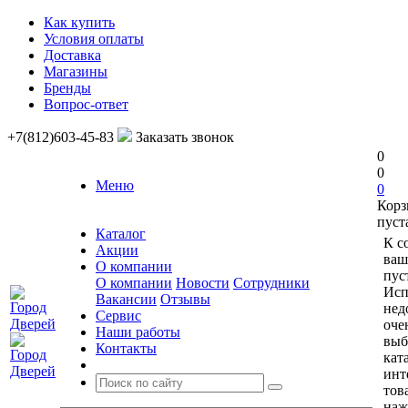
Как купить
Условия оплаты
Доставка
Магазины
Бренды
Вопрос-ответ
+7(812)603-45-83
Заказать звонок
0
0
Меню
0
Корз
пуст
Каталог
К с
Акции
ваш
О компании
пус
О компании
Новости
Сотрудники
Исп
Вакансии
Отзывы
нед
Сервис
оче
Наши работы
выб
Контакты
кат
инт
тов
наж