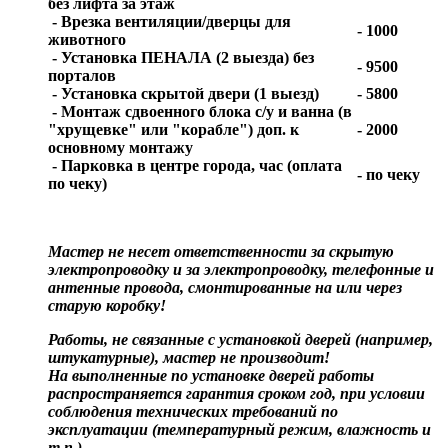
без лифта за этаж
- Врезка вентиляции/дверцы для
- 1000
животного
- Установка ПЕНАЛА (2 выезда) без
- 9500
порталов
- Установка скрытой двери (1 выезд)
- 5800
- Монтаж сдвоенного блока с/у и ванна (в
"хрущевке" или "корабле") доп. к
- 2000
основному монтажу
- Парковка в центре города, час (оплата
- по чеку
по чеку)
Мастер не несет ответственности за скрытую
электропроводку и за электропроводку, телефонные и
антенные провода, смонтированные на или через
старую коробку!
Работы, не связанные с установкой дверей (например,
штукатурные), мастер не производит!
На выполненные по установке дверей работы
распространяется гарантия сроком год, при условии
соблюдения технических требований по
эксплуатации (температурный режим, влажность и
т.п.)