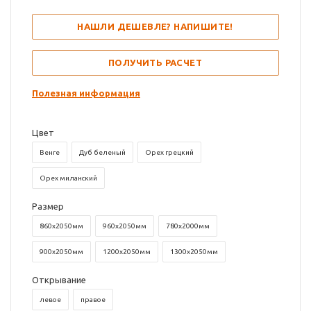
НАШЛИ ДЕШЕВЛЕ? НАПИШИТЕ!
ПОЛУЧИТЬ РАСЧЕТ
Полезная информация
Цвет
Венге
Дуб беленый
Орех грецкий
Орех миланский
Размер
860х2050мм
960х2050мм
780х2000мм
900х2050мм
1200х2050мм
1300х2050мм
Открывание
левое
правое