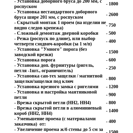
- Установка доборного бруса до 200 мм, с
- 1800
роспуском
- Установка нестандартного доборного
- 2600
бруса шире 201 мм, с роспуском
- Скрытый монтаж 1 проем (на изделии не
- 750
видно следов крепежа)
- Сложный демонтаж дверной коробки
- 500
- Резка (роспуск по длине), или выбор
- 400
четверти сэндвич-коробки (за 1 м/п)
- Установка "Умного" порога (без
- 1500
заводской врезки)
- Установка порога
- 600
- Установка доп. фурнитуры (ригель,
- 250
петля -1шт., ограничитель)
- Установка сан-тех защелки / магнитной
- 800
защелки/защелки под ключ
- Установка врезного замка с ригелями
- 1200
- Установка и настройка маятниковой
- 900
петли
- Врезка скрытой петли (HH2, HH4)
- 800
- Врезка скрытой петли в алюминиевый
- 1400
короб (HH2, HH4)
- Уменьшение проема (с материалами
- 400
заказчика) от:
- Увеличение проема ж/б стены до 5 см за
- 1500