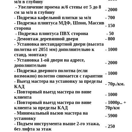
м/п в глубину
- Увеличение проема ж/б стены от 5 до 8
- 2000
см за м/п в глубину
- Подрезка кафельной плитки за м/п
- 700
- Подрезка плинтуса МДФ, Шпон, Массив
- 150
сторона
- Подрезка плинтуса ПВХ сторона
- 50
- Демонтаж деревянной двери
- 800
- Установка нестандартной двери (высота
полотна от 2051 мм) дополнительно к
- 1000
станд. монтажу
- Установка 1-ой двери на адресе,
- 2000
дополнительно
- Подрезка дверного полотна (если
- 1000
возможно) полотно снимается с гарантии
- Выезд мастера на установку за пределы
- 70р./км.
КАД
- Повторный выезд мастера по вине
- 1000
клиента
- Повторный выезд мастера по вине
- 1000р.. +
клиента за пределы КАД
70р/км
- Минимальный вызов мастера на
- 5900
установку
- Подъем инструмента выше 2-го этажа,
- 250
без лифта за этаж