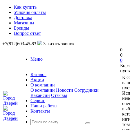
Как купить
Условия оплаты
Доставка
Магазины
Бренды
Вопрос-ответ
+7(812)603-45-83
Заказать звонок
0
0
Меню
0
Корз
пуст
Каталог
К с
Акции
ваш
О компании
пус
О компании
Новости
Сотрудники
Исп
Вакансии
Отзывы
нед
Сервис
оче
Наши работы
выб
Контакты
кат
инт
тов
наж