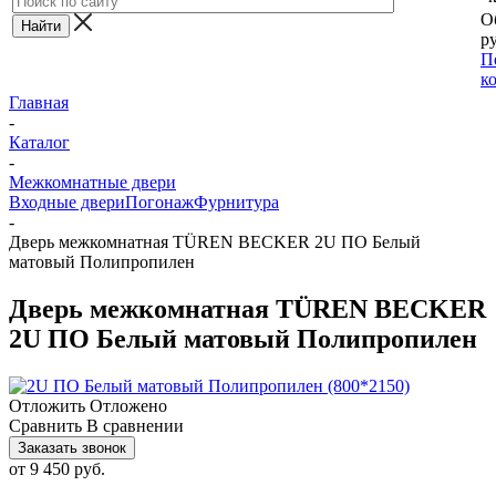
О
ру
П
к
Главная
-
Каталог
-
Межкомнатные двери
Входные двери
Погонаж
Фурнитура
-
Дверь межкомнатная TÜREN BECKER 2U ПО Белый
матовый Полипропилен
Дверь межкомнатная TÜREN BECKER
2U ПО Белый матовый Полипропилен
Отложить
Отложено
Сравнить
В сравнении
Заказать звонок
от
9 450 руб.