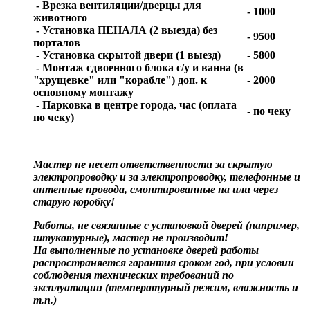
- Врезка вентиляции/дверцы для
- 1000
животного
- Установка ПЕНАЛА (2 выезда) без
- 9500
порталов
- Установка скрытой двери (1 выезд)
- 5800
- Монтаж сдвоенного блока с/у и ванна (в
"хрущевке" или "корабле") доп. к
- 2000
основному монтажу
- Парковка в центре города, час (оплата
- по чеку
по чеку)
Мастер не несет ответственности за скрытую
электропроводку и за электропроводку, телефонные и
антенные провода, смонтированные на или через
старую коробку!
Работы, не связанные с установкой дверей (например,
штукатурные), мастер не производит!
На выполненные по установке дверей работы
распространяется гарантия сроком год, при условии
соблюдения технических требований по
эксплуатации (температурный режим, влажность и
т.п.)