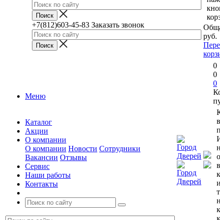
кно
кор
+7(812)603-45-83
Заказать звонок
Обща
руб.
Пере
корз
0
0
0
К
Меню
п
Каталог
п
Акции
О компании
О компании
Новости
Сотрудники
Вакансии
Отзывы
Сервис
Наши работы
Контакты