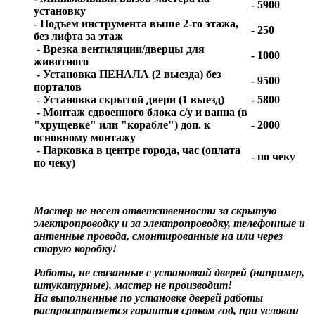
- 5900
установку
- Подъем инструмента выше 2-го этажа,
- 250
без лифта за этаж
- Врезка вентиляции/дверцы для
- 1000
животного
- Установка ПЕНАЛА (2 выезда) без
- 9500
порталов
- Установка скрытой двери (1 выезд)
- 5800
- Монтаж сдвоенного блока с/у и ванна (в
"хрущевке" или "корабле") доп. к
- 2000
основному монтажу
- Парковка в центре города, час (оплата
- по чеку
по чеку)
Мастер не несет ответственности за скрытую
электропроводку и за электропроводку, телефонные и
антенные провода, смонтированные на или через
старую коробку!
Работы, не связанные с установкой дверей (например,
штукатурные), мастер не производит!
На выполненные по установке дверей работы
распространяется гарантия сроком год, при условии