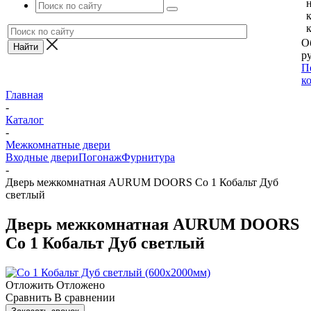
О
ру
П
к
Главная
-
Каталог
-
Межкомнатные двери
Входные двери
Погонаж
Фурнитура
-
Дверь межкомнатная AURUM DOORS Co 1 Кобальт Дуб
светлый
Дверь межкомнатная AURUM DOORS
Co 1 Кобальт Дуб светлый
Отложить
Отложено
Сравнить
В сравнении