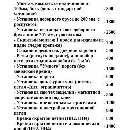
- Монтаж комплекта наличников от
100мм, 5шт. (доп. к стандартной
- 800
установке)
- Установка доборного бруса до 200 мм, с
- 1800
роспуском
- Установка нестандартного доборного
- 2600
бруса шире 201 мм, с роспуском
- Скрытый монтаж 1 проем (на изделии не
- 750
видно следов крепежа)
- Сложный демонтаж дверной коробки
- 500
- Резка (роспуск по длине), или выбор
- 400
четверти сэндвич-коробки (за 1 м/п)
- Установка "Умного" порога (без
- 1500
заводской врезки)
- Установка порога
- 600
- Установка доп. фурнитуры (ригель,
- 250
петля -1шт., ограничитель)
- Установка сан-тех защелки / магнитной
- 800
защелки/защелки под ключ
- Установка врезного замка с ригелями
- 1200
- Установка и настройка маятниковой
- 900
петли
- Врезка скрытой петли (HH2, HH4)
- 800
- Врезка скрытой петли в алюминиевый
- 1400
короб (HH2, HH4)