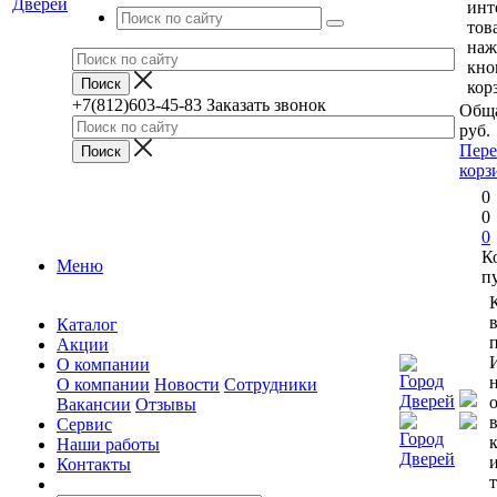
инт
тов
наж
кно
кор
+7(812)603-45-83
Заказать звонок
Обща
руб.
Пере
корз
0
0
0
К
Меню
п
Каталог
п
Акции
О компании
О компании
Новости
Сотрудники
Вакансии
Отзывы
Сервис
Наши работы
Контакты