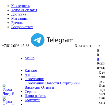
Как купить
Условия оплаты
Доставка
Магазины
Бренды
Вопрос-ответ
+7(812)603-45-83
Заказать звонок
0
0
Меню
0
Корз
пуст
Каталог
К с
Акции
ваш
О компании
пус
О компании
Новости
Сотрудники
Исп
Вакансии
Отзывы
нед
Сервис
оче
Наши работы
выб
Контакты
кат