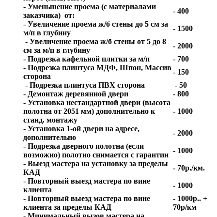
- Уменьшение проема (с материалами
- 400
заказчика) от:
- Увеличение проема ж/б стены до 5 см за
- 1500
м/п в глубину
- Увеличение проема ж/б стены от 5 до 8
- 2000
см за м/п в глубину
- Подрезка кафельной плитки за м/п
- 700
- Подрезка плинтуса МДФ, Шпон, Массив
- 150
сторона
- Подрезка плинтуса ПВХ сторона
- 50
- Демонтаж деревянной двери
- 800
- Установка нестандартной двери (высота
полотна от 2051 мм) дополнительно к
- 1000
станд. монтажу
- Установка 1-ой двери на адресе,
- 2000
дополнительно
- Подрезка дверного полотна (если
- 1000
возможно) полотно снимается с гарантии
- Выезд мастера на установку за пределы
- 70р./км.
КАД
- Повторный выезд мастера по вине
- 1000
клиента
- Повторный выезд мастера по вине
- 1000р.. +
клиента за пределы КАД
70р/км
- Минимальный вызов мастера на