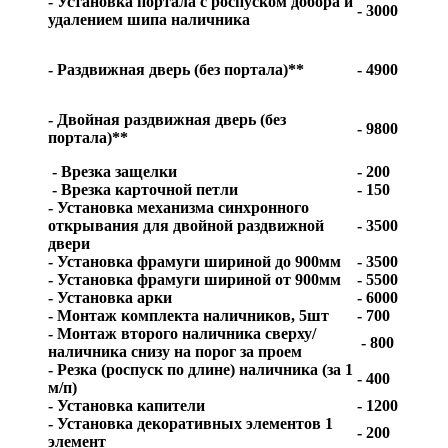
- Установка портала с роспуском добора и
- 3000
удалением шипа наличника
- Раздвижная дверь (без портала)**
- 4900
- Двойная раздвижная дверь (без
- 9800
портала)**
- Врезка защелки
- 200
- Врезка карточной петли
- 150
- Установка механизма синхронного
открывания для двойной раздвижной
- 3500
двери
- Установка фрамуги шириной до 900мм
- 3500
- Установка фрамуги шириной от 900мм
- 5500
- Установка арки
- 6000
- Монтаж комплекта наличников, 5шт
- 700
- Монтаж второго наличника сверху/
- 800
наличника снизу на порог за проем
- Резка (роспуск по длине) наличника (за 1
- 400
м/п)
- Установка капители
- 1200
- Установка декоративных элементов 1
- 200
элемент