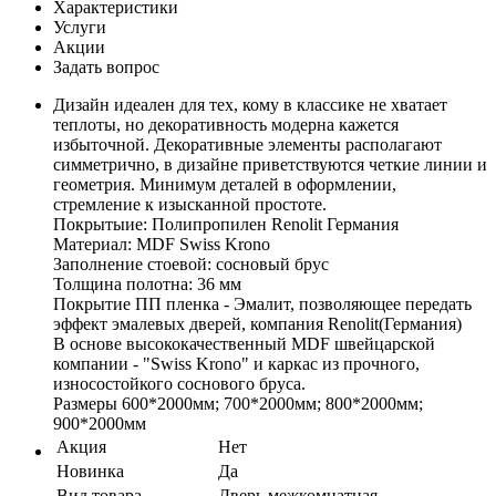
Характеристики
Услуги
Акции
Задать вопрос
Дизайн идеален для тех, кому в классике не хватает
теплоты, но декоративность модерна кажется
избыточной. Декоративные элементы располагают
симметрично, в дизайне приветствуются четкие линии и
геометрия. Минимум деталей в оформлении,
стремление к изысканной простоте.
Покрытыие: Полипропилен Renolit Германия
Материал: MDF Swiss Krono
Заполнение стоевой: сосновый брус
Толщина полотна: 36 мм
Покрытие ПП пленка - Эмалит, позволяющее передать
эффект эмалевых дверей, компания Renolit(Германия)
В основе высококачественный MDF швейцарской
компании - "Swiss Krono" и каркас из прочного,
износостойкого соснового бруса.
Размеры 600*2000мм; 700*2000мм; 800*2000мм;
900*2000мм
Акция
Нет
Новинка
Да
Вид товара
Дверь межкомнатная