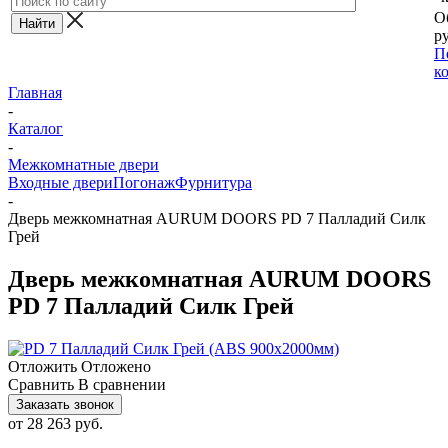
О
ру
П
к
Главная
-
Каталог
-
Межкомнатные двери
Входные двери
Погонаж
Фурнитура
-
Дверь межкомнатная AURUM DOORS PD 7 Палладий Силк
Грей
Дверь межкомнатная AURUM DOORS
PD 7 Палладий Силк Грей
Отложить
Отложено
Сравнить
В сравнении
Заказать звонок
от
28 263 руб.