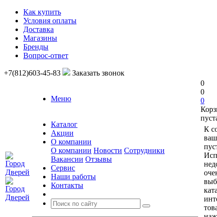
Как купить
Условия оплаты
Доставка
Магазины
Бренды
Вопрос-ответ
+7(812)603-45-83
Заказать звонок
0
0
Меню
0
Корз
пуст
Каталог
К с
Акции
ваш
О компании
пус
О компании
Новости
Сотрудники
Исп
Вакансии
Отзывы
нед
Сервис
оче
Наши работы
выб
Контакты
кат
инт
тов
наж