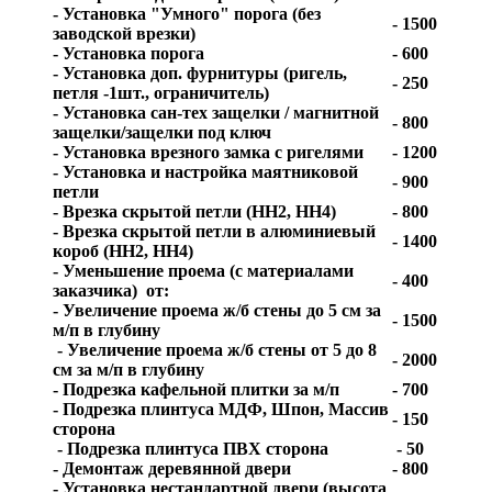
- Установка "Умного" порога (без
- 1500
заводской врезки)
- Установка порога
- 600
- Установка доп. фурнитуры (ригель,
- 250
петля -1шт., ограничитель)
- Установка сан-тех защелки / магнитной
- 800
защелки/защелки под ключ
- Установка врезного замка с ригелями
- 1200
- Установка и настройка маятниковой
- 900
петли
- Врезка скрытой петли (HH2, HH4)
- 800
- Врезка скрытой петли в алюминиевый
- 1400
короб (HH2, HH4)
- Уменьшение проема (с материалами
- 400
заказчика) от:
- Увеличение проема ж/б стены до 5 см за
- 1500
м/п в глубину
- Увеличение проема ж/б стены от 5 до 8
- 2000
см за м/п в глубину
- Подрезка кафельной плитки за м/п
- 700
- Подрезка плинтуса МДФ, Шпон, Массив
- 150
сторона
- Подрезка плинтуса ПВХ сторона
- 50
- Демонтаж деревянной двери
- 800
- Установка нестандартной двери (высота