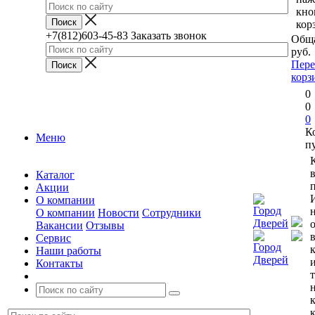
кно
кор
+7(812)603-45-83
Заказать звонок
Обща
руб.
Пере
корз
0
0
0
К
Меню
п
Каталог
п
Акции
О компании
О компании
Новости
Сотрудники
Вакансии
Отзывы
Сервис
Наши работы
Контакты