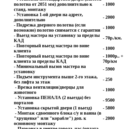
полотна от 2051 мм) дополнительно к
- 1000
станд. монтажу
- Установка 1-ой двери на адресе,
- 2000
дополнительно
- Подрезка дверного полотна (если
- 1000
возможно) полотно снимается с гарантии
- Выезд мастера на установку за пределы
- 70р./км.
КАД
- Повторный выезд мастера по вине
- 1000
клиента
- Повторный выезд мастера по вине
- 1000р.. +
клиента за пределы КАД
70р/км
- Минимальный вызов мастера на
- 5900
установку
- Подъем инструмента выше 2-го этажа,
- 250
без лифта за этаж
- Врезка вентиляции/дверцы для
- 1000
животного
- Установка ПЕНАЛА (2 выезда) без
- 9500
порталов
- Установка скрытой двери (1 выезд)
- 5800
- Монтаж сдвоенного блока с/у и ванна (в
"хрущевке" или "корабле") доп. к
- 2000
основному монтажу
- Парковка в центре города, час (оплата