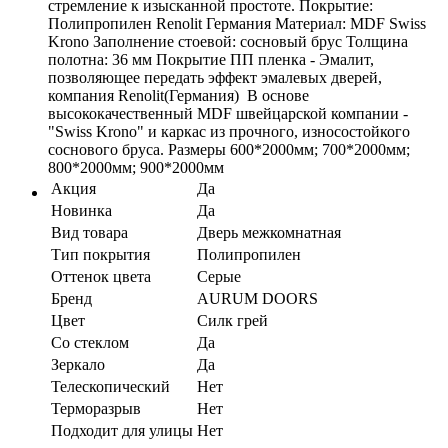
стремление к изысканной простоте. Покрытие:
Полипропилен Renolit Германия Материал: MDF Swiss
Krono Заполнение стоевой: сосновый брус Толщина
полотна: 36 мм Покрытие ПП пленка - Эмалит,
позволяющее передать эффект эмалевых дверей,
компания Renolit(Германия) В основе
высококачественный MDF швейцарской компании -
"Swiss Krono" и каркас из прочного, износостойкого
соснового бруса. Размеры 600*2000мм; 700*2000мм;
800*2000мм; 900*2000мм
Акция
Да
Новинка
Да
Вид товара
Дверь межкомнатная
Тип покрытия
Полипропилен
Оттенок цвета
Серые
Бренд
AURUM DOORS
Цвет
Силк грей
Со стеклом
Да
Зеркало
Да
Телескопический
Нет
Терморазрыв
Нет
Подходит для улицы
Нет