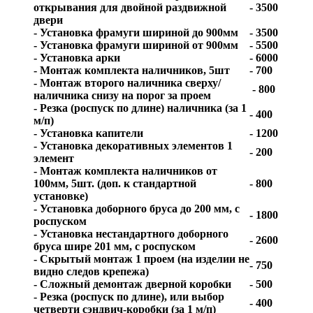
открывания для двойной раздвижной
- 3500
двери
- Установка фрамуги шириной до 900мм
- 3500
- Установка фрамуги шириной от 900мм
- 5500
- Установка арки
- 6000
- Монтаж комплекта наличников, 5шт
- 700
- Монтаж второго наличника сверху/
- 800
наличника снизу на порог за проем
- Резка (роспуск по длине) наличника (за 1
- 400
м/п)
- Установка капители
- 1200
- Установка декоративных элементов 1
- 200
элемент
- Монтаж комплекта наличников от
100мм, 5шт. (доп. к стандартной
- 800
установке)
- Установка доборного бруса до 200 мм, с
- 1800
роспуском
- Установка нестандартного доборного
- 2600
бруса шире 201 мм, с роспуском
- Скрытый монтаж 1 проем (на изделии не
- 750
видно следов крепежа)
- Сложный демонтаж дверной коробки
- 500
- Резка (роспуск по длине), или выбор
- 400
четверти сэндвич-коробки (за 1 м/п)