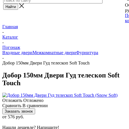
О
ру
П
к
Главная
-
Каталог
-
Погонаж
Входные двери
Межкомнатные двери
Фурнитура
-
Добор 150мм Двери Гуд телескоп Soft Touch
Добор 150мм Двери Гуд телескоп Soft
Touch
Отложить
Отложено
Сравнить
В сравнении
Заказать звонок
от
576 руб.
Нашли дешевле? Напишите!