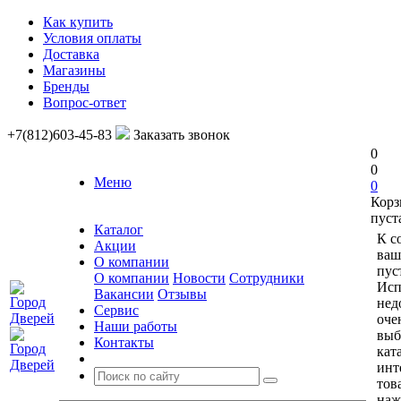
Как купить
Условия оплаты
Доставка
Магазины
Бренды
Вопрос-ответ
+7(812)603-45-83
Заказать звонок
0
0
Меню
0
Корз
пуст
Каталог
К с
Акции
ваш
О компании
пус
О компании
Новости
Сотрудники
Исп
Вакансии
Отзывы
нед
Сервис
оче
Наши работы
выб
Контакты
кат
инт
тов
наж