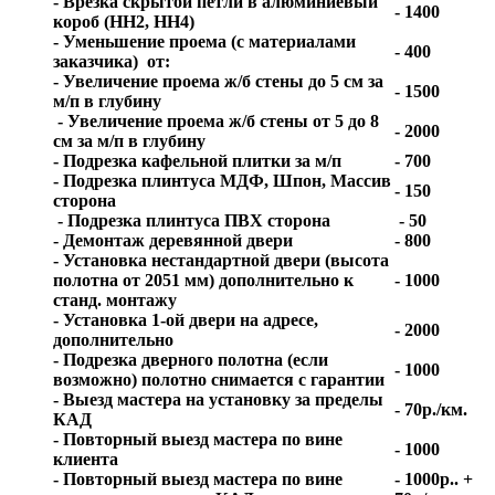
- Врезка скрытой петли в алюминиевый
- 1400
короб (HH2, HH4)
- Уменьшение проема (с материалами
- 400
заказчика) от:
- Увеличение проема ж/б стены до 5 см за
- 1500
м/п в глубину
- Увеличение проема ж/б стены от 5 до 8
- 2000
см за м/п в глубину
- Подрезка кафельной плитки за м/п
- 700
- Подрезка плинтуса МДФ, Шпон, Массив
- 150
сторона
- Подрезка плинтуса ПВХ сторона
- 50
- Демонтаж деревянной двери
- 800
- Установка нестандартной двери (высота
полотна от 2051 мм) дополнительно к
- 1000
станд. монтажу
- Установка 1-ой двери на адресе,
- 2000
дополнительно
- Подрезка дверного полотна (если
- 1000
возможно) полотно снимается с гарантии
- Выезд мастера на установку за пределы
- 70р./км.
КАД
- Повторный выезд мастера по вине
- 1000
клиента
- Повторный выезд мастера по вине
- 1000р.. +