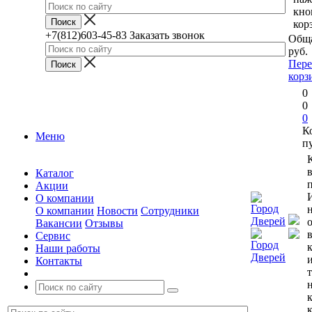
кно
кор
+7(812)603-45-83
Заказать звонок
Обща
руб.
Пере
корз
0
0
0
К
Меню
п
Каталог
п
Акции
О компании
О компании
Новости
Сотрудники
Вакансии
Отзывы
Сервис
Наши работы
Контакты