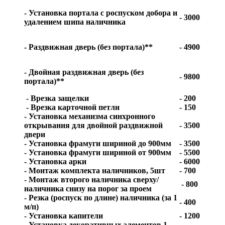
- Установка портала с роспуском добора и
- 3000
удалением шипа наличника
- Раздвижная дверь (без портала)**
- 4900
- Двойная раздвижная дверь (без
- 9800
портала)**
- Врезка защелки
- 200
- Врезка карточной петли
- 150
- Установка механизма синхронного
открывания для двойной раздвижной
- 3500
двери
- Установка фрамуги шириной до 900мм
- 3500
- Установка фрамуги шириной от 900мм
- 5500
- Установка арки
- 6000
- Монтаж комплекта наличников, 5шт
- 700
- Монтаж второго наличника сверху/
- 800
наличника снизу на порог за проем
- Резка (роспуск по длине) наличника (за 1
- 400
м/п)
- Установка капители
- 1200
- Установка декоративных элементов 1