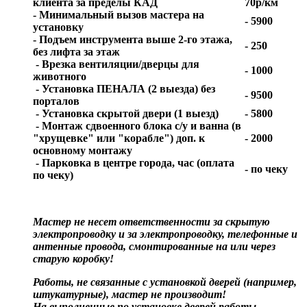
клиента за пределы КАД
70р/км
- Минимальный вызов мастера на
- 5900
установку
- Подъем инструмента выше 2-го этажа,
- 250
без лифта за этаж
- Врезка вентиляции/дверцы для
- 1000
животного
- Установка ПЕНАЛА (2 выезда) без
- 9500
порталов
- Установка скрытой двери (1 выезд)
- 5800
- Монтаж сдвоенного блока с/у и ванна (в
"хрущевке" или "корабле") доп. к
- 2000
основному монтажу
- Парковка в центре города, час (оплата
- по чеку
по чеку)
Мастер не несет ответственности за скрытую
электропроводку и за электропроводку, телефонные и
антенные провода, смонтированные на или через
старую коробку!
Работы, не связанные с установкой дверей (например,
штукатурные), мастер не производит!
На выполненные по установке дверей работы