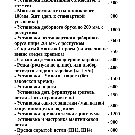
- 200
элемент
- Монтаж комплекта наличников от
100мм, 5шт. (доп. к стандартной
- 800
установке)
- Установка доборного бруса до 200 мм, с
- 1800
роспуском
- Установка нестандартного доборного
- 2600
бруса шире 201 мм, с роспуском
- Скрытый монтаж 1 проем (на изделии не
- 750
видно следов крепежа)
- Сложный демонтаж дверной коробки
- 500
- Резка (роспуск по длине), или выбор
- 400
четверти сэндвич-коробки (за 1 м/п)
- Установка "Умного" порога (без
- 1500
заводской врезки)
- Установка порога
- 600
- Установка доп. фурнитуры (ригель,
- 250
петля -1шт., ограничитель)
- Установка сан-тех защелки / магнитной
- 800
защелки/защелки под ключ
- Установка врезного замка с ригелями
- 1200
- Установка и настройка маятниковой
- 900
петли
- Врезка скрытой петли (HH2, HH4)
- 800