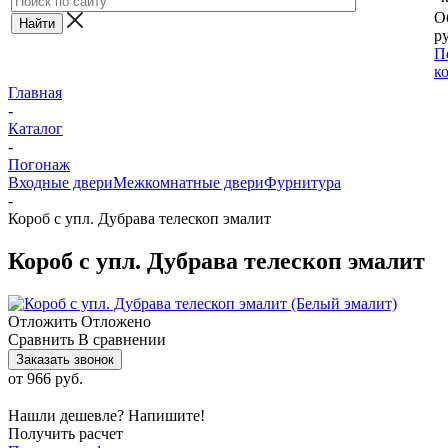
О
ру
П
к
Главная
-
Каталог
-
Погонаж
Входные двери
Межкомнатные двери
Фурнитура
-
Короб с упл. Дубрава телескоп эмалит
Короб с упл. Дубрава телескоп эмалит
Отложить
Отложено
Сравнить
В сравнении
Заказать звонок
от
966 руб.
Нашли дешевле? Напишите!
Получить расчет