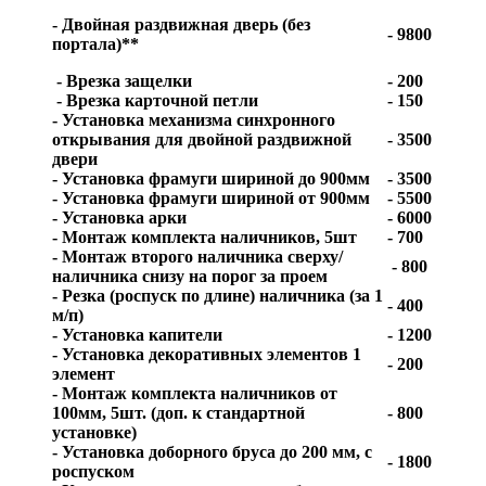
- Двойная раздвижная дверь (без
- 9800
портала)**
- Врезка защелки
- 200
- Врезка карточной петли
- 150
- Установка механизма синхронного
открывания для двойной раздвижной
- 3500
двери
- Установка фрамуги шириной до 900мм
- 3500
- Установка фрамуги шириной от 900мм
- 5500
- Установка арки
- 6000
- Монтаж комплекта наличников, 5шт
- 700
- Монтаж второго наличника сверху/
- 800
наличника снизу на порог за проем
- Резка (роспуск по длине) наличника (за 1
- 400
м/п)
- Установка капители
- 1200
- Установка декоративных элементов 1
- 200
элемент
- Монтаж комплекта наличников от
100мм, 5шт. (доп. к стандартной
- 800
установке)
- Установка доборного бруса до 200 мм, с
- 1800
роспуском