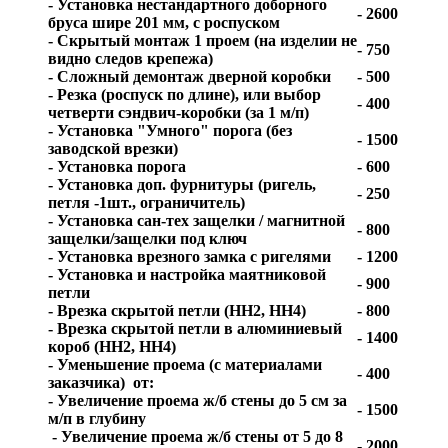
- Установка нестандартного доборного
- 2600
бруса шире 201 мм, с роспуском
- Скрытый монтаж 1 проем (на изделии не
- 750
видно следов крепежа)
- Сложный демонтаж дверной коробки
- 500
- Резка (роспуск по длине), или выбор
- 400
четверти сэндвич-коробки (за 1 м/п)
- Установка "Умного" порога (без
- 1500
заводской врезки)
- Установка порога
- 600
- Установка доп. фурнитуры (ригель,
- 250
петля -1шт., ограничитель)
- Установка сан-тех защелки / магнитной
- 800
защелки/защелки под ключ
- Установка врезного замка с ригелями
- 1200
- Установка и настройка маятниковой
- 900
петли
- Врезка скрытой петли (HH2, HH4)
- 800
- Врезка скрытой петли в алюминиевый
- 1400
короб (HH2, HH4)
- Уменьшение проема (с материалами
- 400
заказчика) от:
- Увеличение проема ж/б стены до 5 см за
- 1500
м/п в глубину
- Увеличение проема ж/б стены от 5 до 8
- 2000