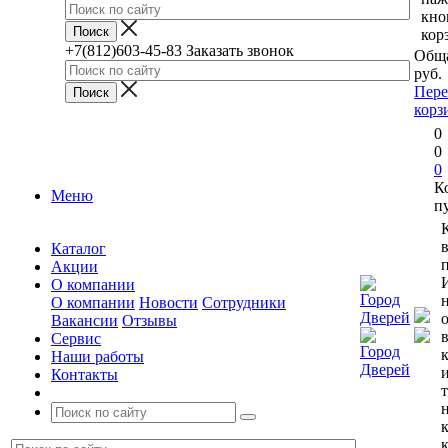
кно
кор
+7(812)603-45-83
Заказать звонок
Обща
руб.
Пере
корз
0
0
0
К
Меню
п
Каталог
п
Акции
О компании
О компании
Новости
Сотрудники
Вакансии
Отзывы
Сервис
Наши работы
Контакты