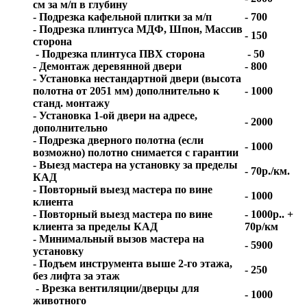
см за м/п в глубину
- Подрезка кафельной плитки за м/п
- 700
- Подрезка плинтуса МДФ, Шпон, Массив
- 150
сторона
- Подрезка плинтуса ПВХ сторона
- 50
- Демонтаж деревянной двери
- 800
- Установка нестандартной двери (высота
полотна от 2051 мм) дополнительно к
- 1000
станд. монтажу
- Установка 1-ой двери на адресе,
- 2000
дополнительно
- Подрезка дверного полотна (если
- 1000
возможно) полотно снимается с гарантии
- Выезд мастера на установку за пределы
- 70р./км.
КАД
- Повторный выезд мастера по вине
- 1000
клиента
- Повторный выезд мастера по вине
- 1000р.. +
клиента за пределы КАД
70р/км
- Минимальный вызов мастера на
- 5900
установку
- Подъем инструмента выше 2-го этажа,
- 250
без лифта за этаж
- Врезка вентиляции/дверцы для
- 1000
животного