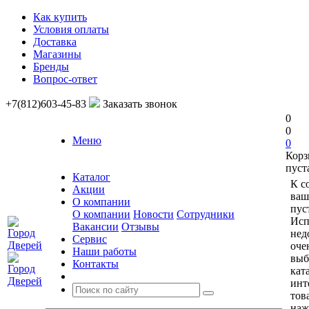
Как купить
Условия оплаты
Доставка
Магазины
Бренды
Вопрос-ответ
+7(812)603-45-83
Заказать звонок
0
0
Меню
0
Корз
пуст
Каталог
К с
Акции
ваш
О компании
пус
О компании
Новости
Сотрудники
Исп
Вакансии
Отзывы
нед
Сервис
оче
Наши работы
выб
Контакты
кат
инт
тов
наж