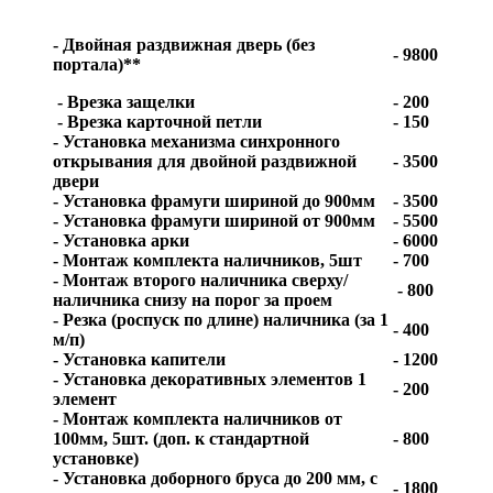
- Двойная раздвижная дверь (без
- 9800
портала)**
- Врезка защелки
- 200
- Врезка карточной петли
- 150
- Установка механизма синхронного
открывания для двойной раздвижной
- 3500
двери
- Установка фрамуги шириной до 900мм
- 3500
- Установка фрамуги шириной от 900мм
- 5500
- Установка арки
- 6000
- Монтаж комплекта наличников, 5шт
- 700
- Монтаж второго наличника сверху/
- 800
наличника снизу на порог за проем
- Резка (роспуск по длине) наличника (за 1
- 400
м/п)
- Установка капители
- 1200
- Установка декоративных элементов 1
- 200
элемент
- Монтаж комплекта наличников от
100мм, 5шт. (доп. к стандартной
- 800
установке)
- Установка доборного бруса до 200 мм, с
- 1800