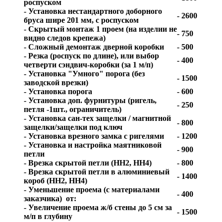
роспуском
- Установка нестандартного доборного
- 2600
бруса шире 201 мм, с роспуском
- Скрытый монтаж 1 проем (на изделии не
- 750
видно следов крепежа)
- Сложный демонтаж дверной коробки
- 500
- Резка (роспуск по длине), или выбор
- 400
четверти сэндвич-коробки (за 1 м/п)
- Установка "Умного" порога (без
- 1500
заводской врезки)
- Установка порога
- 600
- Установка доп. фурнитуры (ригель,
- 250
петля -1шт., ограничитель)
- Установка сан-тех защелки / магнитной
- 800
защелки/защелки под ключ
- Установка врезного замка с ригелями
- 1200
- Установка и настройка маятниковой
- 900
петли
- Врезка скрытой петли (HH2, HH4)
- 800
- Врезка скрытой петли в алюминиевый
- 1400
короб (HH2, HH4)
- Уменьшение проема (с материалами
- 400
заказчика) от:
- Увеличение проема ж/б стены до 5 см за
- 1500
м/п в глубину