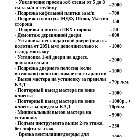
- Увеличение проема ж/б стены от 5 до 8
- 2000
см за м/п в глубину
- Подрезка кафельной плитки за м/п
- 700
- Подрезка плинтуса МДФ, Шпон, Массив
- 150
сторона
- Подрезка плинтуса ПВХ сторона
- 50
- Демонтаж деревянной двери
- 800
- Установка нестандартной двери (высота
полотна от 2051 мм) дополнительно к
- 1000
станд. монтажу
- Установка 1-ой двери на адресе,
- 2000
дополнительно
- Подрезка дверного полотна (если
- 1000
возможно) полотно снимается с гарантии
- Выезд мастера на установку за пределы
- 70р./км.
КАД
- Повторный выезд мастера по вине
- 1000
клиента
- Повторный выезд мастера по вине
- 1000р.. +
клиента за пределы КАД
70р/км
- Минимальный вызов мастера на
- 5900
установку
- Подъем инструмента выше 2-го этажа,
- 250
без лифта за этаж
- Врезка вентиляции/дверцы для
- 1000