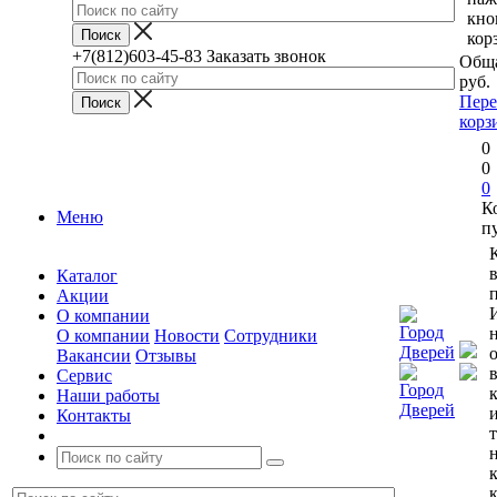
кно
кор
+7(812)603-45-83
Заказать звонок
Обща
руб.
Пере
корз
0
0
0
К
Меню
п
Каталог
п
Акции
О компании
О компании
Новости
Сотрудники
Вакансии
Отзывы
Сервис
Наши работы
Контакты