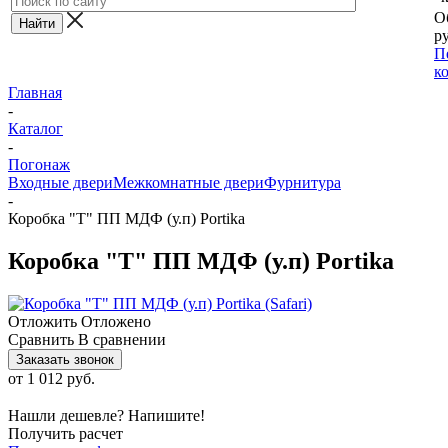
О
ру
П
к
Главная
-
Каталог
-
Погонаж
Входные двери
Межкомнатные двери
Фурнитура
-
Коробка "Т" ПП МДФ (у.п) Portika
Коробка "Т" ПП МДФ (у.п) Portika
Отложить
Отложено
Сравнить
В сравнении
Заказать звонок
от
1 012 руб.
Нашли дешевле? Напишите!
Получить расчет