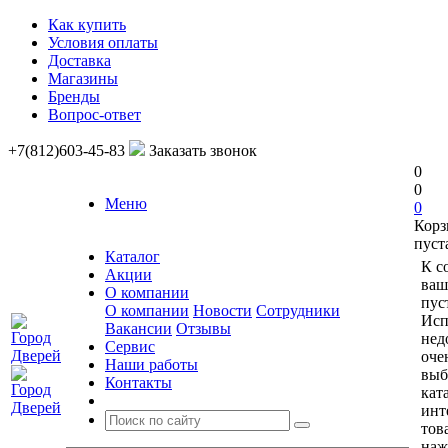
Как купить
Условия оплаты
Доставка
Магазины
Бренды
Вопрос-ответ
+7(812)603-45-83
Заказать звонок
0
0
Меню
0
Корз
пуст
Каталог
К с
Акции
ваш
О компании
пус
О компании
Новости
Сотрудники
Исп
Вакансии
Отзывы
нед
Сервис
оче
Наши работы
выб
Контакты
кат
инт
тов
наж