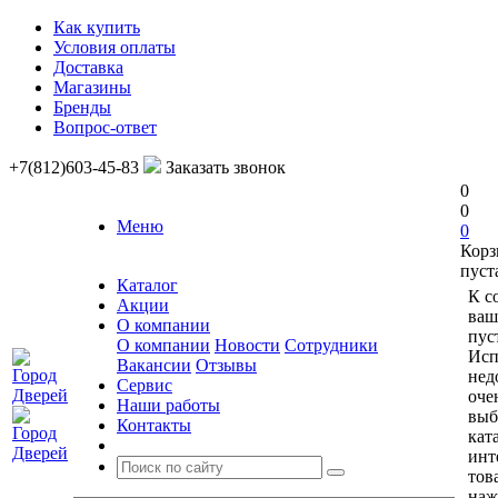
Как купить
Условия оплаты
Доставка
Магазины
Бренды
Вопрос-ответ
+7(812)603-45-83
Заказать звонок
0
0
Меню
0
Корз
пуст
Каталог
К с
Акции
ваш
О компании
пус
О компании
Новости
Сотрудники
Исп
Вакансии
Отзывы
нед
Сервис
оче
Наши работы
выб
Контакты
кат
инт
тов
наж