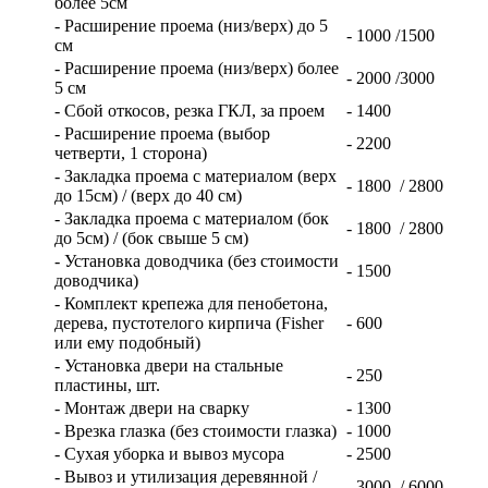
более 5см
- Расширение проема (низ/верх) до 5
- 1000 /1500
см
- Расширение проема (низ/верх) более
- 2000 /3000
5 см
- Сбой откосов, резка ГКЛ, за проем
- 1400
- Расширение проема (выбор
- 2200
четверти, 1 сторона)
- Закладка проема с материалом (верх
- 1800 / 2800
до 15см) / (верх до 40 см)
- Закладка проема с материалом (бок
- 1800 / 2800
до 5см) / (бок свыше 5 см)
- Установка доводчика (без стоимости
- 1500
доводчика)
- Комплект крепежа для пенобетона,
дерева, пустотелого кирпича (Fisher
- 600
или ему подобный)
- Установка двери на стальные
- 250
пластины, шт.
- Монтаж двери на сварку
- 1300
- Врезка глазка (без стоимости глазка)
- 1000
- Сухая уборка и вывоз мусора
- 2500
- Вывоз и утилизация деревянной /
- 3000 / 6000