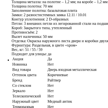
Толщина металла: на полотне – 1,2 мм; на коробе – 1,2 мм
Толщина полотна: 70 мм
Заполнение полотна: базальтовая плита
Замки: 2 разностистемных замка 12.11 / 10.01
Контур уплотнения: 2 D-образных
Петли: 3 внешних петли из легированной стали на подш
Короб: Закрытого типа, утепленный
Противосъём: 2
Вылет наличника: 50 мм
Отделка: Окраска наружного листа двери и коробки дву
Фурнитура: Раздельная, в цвете «хром»
Вес, кг: 51 / 55 / 59
Подходит для улицы: да
Акция
Да
Новинка
Нет
Вид товара
Дверь входная металлическая
Оттенок цвета
Коричневые
Бренд
Райтвер
Со стеклом
Нет
Зеркало
Нет
Телескопический
Нет
Наружный цвет
Медный антик
Терморазрыв
Нет