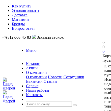
Как купить
Условия оплаты
Доставка
Магазины
Бренды
Вопрос-ответ
+7(812)603-45-83
Заказать звонок
0
0
Меню
0
Корз
пуст
Каталог
К с
Акции
ваш
О компании
пус
О компании
Новости
Сотрудники
Исп
Вакансии
Отзывы
нед
Сервис
оче
Наши работы
выб
Контакты
кат
инт
тов
наж