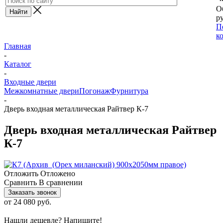
О
ру
П
к
Главная
-
Каталог
-
Входные двери
Межкомнатные двери
Погонаж
Фурнитура
-
Дверь входная металлическая Райтвер К-7
Дверь входная металлическая Райтвер
К-7
Отложить
Отложено
Сравнить
В сравнении
Заказать звонок
от
24 080 руб.
Нашли дешевле? Напишите!