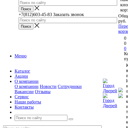
кно
кор
+7(812)603-45-83
Заказать звонок
Обща
руб.
Пере
корз
0
0
0
К
Меню
п
Каталог
п
Акции
О компании
О компании
Новости
Сотрудники
Вакансии
Отзывы
Сервис
Наши работы
Контакты