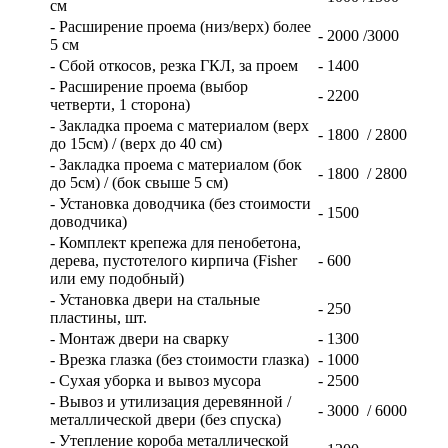
см
- Расширение проема (низ/верх) более
- 2000 /3000
5 см
- Сбой откосов, резка ГКЛ, за проем
- 1400
- Расширение проема (выбор
- 2200
четверти, 1 сторона)
- Закладка проема с материалом (верх
- 1800 / 2800
до 15см) / (верх до 40 см)
- Закладка проема с материалом (бок
- 1800 / 2800
до 5см) / (бок свыше 5 см)
- Установка доводчика (без стоимости
- 1500
доводчика)
- Комплект крепежа для пенобетона,
дерева, пустотелого кирпича (Fisher
- 600
или ему подобный)
- Установка двери на стальные
- 250
пластины, шт.
- Монтаж двери на сварку
- 1300
- Врезка глазка (без стоимости глазка)
- 1000
- Сухая уборка и вывоз мусора
- 2500
- Вывоз и утилизация деревянной /
- 3000 / 6000
металлической двери (без спуска)
- Утепление короба металлической