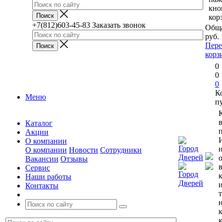
кно
кор
+7(812)603-45-83
Заказать звонок
Обща
руб.
Пере
корз
0
0
0
К
Меню
п
Каталог
п
Акции
О компании
О компании
Новости
Сотрудники
Вакансии
Отзывы
Сервис
Наши работы
Контакты