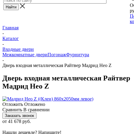
О
ру
П
к
Главная
-
Каталог
-
Входные двери
Межкомнатные двери
Погонаж
Фурнитура
-
Дверь входная металлическая Райтвер Мадрид Нео Z
Дверь входная металлическая Райтвер
Мадрид Нео Z
Отложить
Отложено
Сравнить
В сравнении
Заказать звонок
от
41 678 руб.
Нашли дешевле? Напишите!