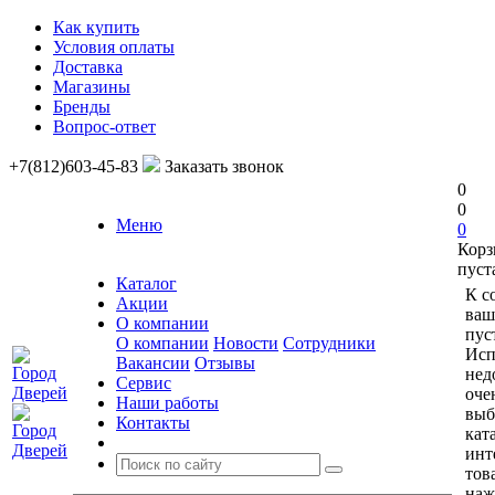
Как купить
Условия оплаты
Доставка
Магазины
Бренды
Вопрос-ответ
+7(812)603-45-83
Заказать звонок
0
0
Меню
0
Корз
пуст
Каталог
К с
Акции
ваш
О компании
пус
О компании
Новости
Сотрудники
Исп
Вакансии
Отзывы
нед
Сервис
оче
Наши работы
выб
Контакты
кат
инт
тов
наж