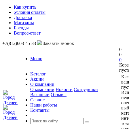
Как купить
Условия оплаты
Доставка
Магазины
Бренды
Вопрос-ответ
+7(812)603-45-83
Заказать звонок
0
0
Меню
0
Корз
пуст
Каталог
К с
Акции
ваш
О компании
пус
О компании
Новости
Сотрудники
Исп
Вакансии
Отзывы
нед
Сервис
оче
Наши работы
выб
Контакты
кат
инт
тов
наж