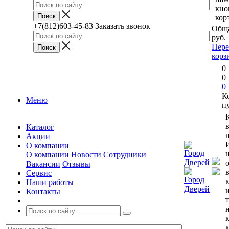
кно
кор
+7(812)603-45-83
Заказать звонок
Обща
руб.
Пере
корз
0
0
0
К
Меню
п
Каталог
п
Акции
О компании
О компании
Новости
Сотрудники
Вакансии
Отзывы
Сервис
Наши работы
Контакты