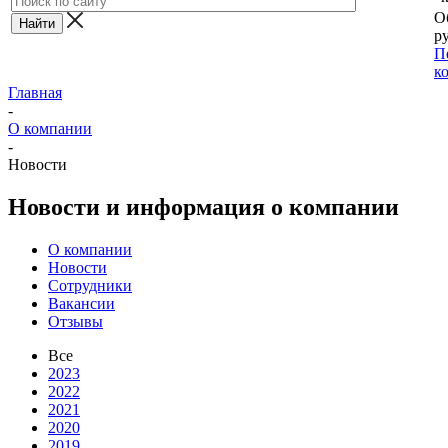
О
ру
П
к
Главная
-
О компании
-
Новости
Новости и информация о компании
О компании
Новости
Сотрудники
Вакансии
Отзывы
Все
2023
2022
2021
2020
2019