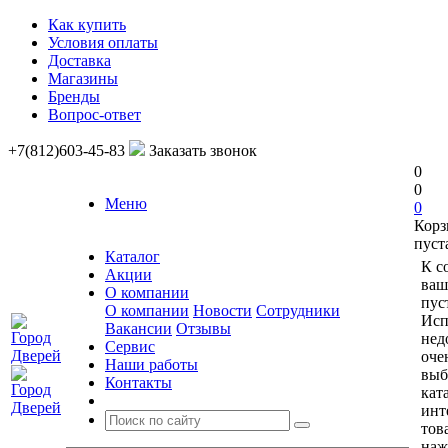
Как купить
Условия оплаты
Доставка
Магазины
Бренды
Вопрос-ответ
+7(812)603-45-83
Заказать звонок
0
0
Меню
0
Корз
пуст
Каталог
К с
Акции
ваш
О компании
пус
О компании
Новости
Сотрудники
Исп
Вакансии
Отзывы
нед
Сервис
оче
Наши работы
выб
Контакты
кат
инт
тов
наж