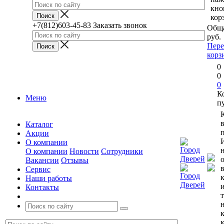
кно
кор
+7(812)603-45-83
Заказать звонок
Обща
руб.
Пере
корз
0
0
0
К
Меню
п
Каталог
п
Акции
О компании
О компании
Новости
Сотрудники
Вакансии
Отзывы
Сервис
Наши работы
Контакты