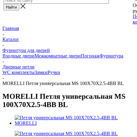
О
ру
П
к
Главная
-
Каталог
-
Фурнитура для дверей
Входные двери
Межкомнатные двери
Погонаж
Фурнитура
-
Дверные петли
WC комплекты
Замки
Ручки
-
MORELLI Петля универсальная MS 100X70X2.5-4BB BL
MORELLI Петля универсальная MS
100X70X2.5-4BB BL