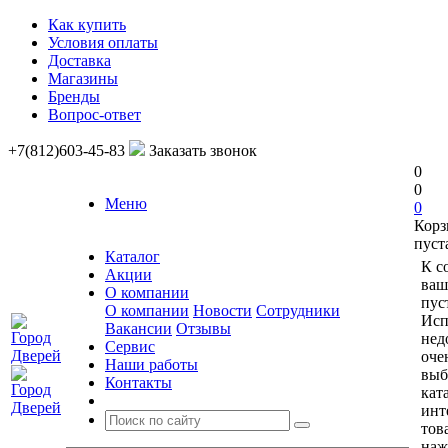
Как купить
Условия оплаты
Доставка
Магазины
Бренды
Вопрос-ответ
+7(812)603-45-83
Заказать звонок
0
0
Меню
0
Корз
пуст
Каталог
К с
Акции
ваш
О компании
пус
О компании
Новости
Сотрудники
Исп
Вакансии
Отзывы
нед
Сервис
оче
Наши работы
выб
Контакты
кат
инт
тов
наж