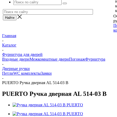
О
ру
П
к
Главная
-
Каталог
-
Фурнитура для дверей
Входные двери
Межкомнатные двери
Погонаж
Фурнитура
-
Дверные ручки
Петли
WC комплекты
Замки
-
PUERTO Ручка дверная AL 514-03 B
PUERTO Ручка дверная AL 514-03 B