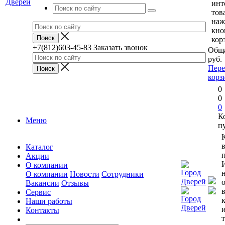
инт
тов
наж
кно
кор
+7(812)603-45-83
Заказать звонок
Обща
руб.
Пере
корз
0
0
0
К
Меню
п
Каталог
п
Акции
О компании
О компании
Новости
Сотрудники
Вакансии
Отзывы
Сервис
Наши работы
Контакты