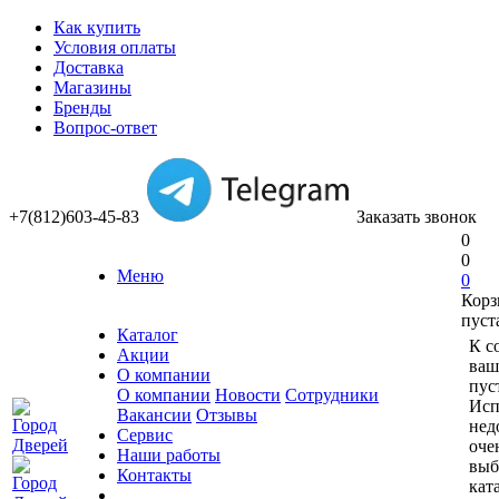
Как купить
Условия оплаты
Доставка
Магазины
Бренды
Вопрос-ответ
+7(812)603-45-83
Заказать звонок
0
0
Меню
0
Корз
пуст
Каталог
К с
Акции
ваш
О компании
пус
О компании
Новости
Сотрудники
Исп
Вакансии
Отзывы
нед
Сервис
оче
Наши работы
выб
Контакты
кат