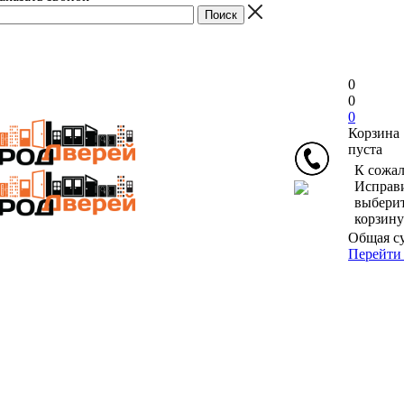
0
0
0
Корзина
пуста
К сожал
Исправи
выберит
корзину
Общая с
Перейти 