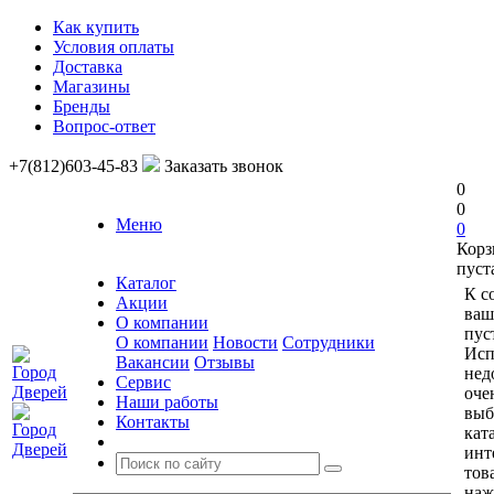
Как купить
Условия оплаты
Доставка
Магазины
Бренды
Вопрос-ответ
+7(812)603-45-83
Заказать звонок
0
0
Меню
0
Корз
пуст
Каталог
К с
Акции
ваш
О компании
пус
О компании
Новости
Сотрудники
Исп
Вакансии
Отзывы
нед
Сервис
оче
Наши работы
выб
Контакты
кат
инт
тов
наж