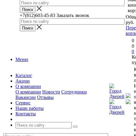
кно
кор
+7(812)603-45-83
Заказать звонок
Обща
руб.
Пере
корз
0
0
0
К
Меню
п
Каталог
п
Акции
О компании
О компании
Новости
Сотрудники
Вакансии
Отзывы
Сервис
Наши работы
Контакты