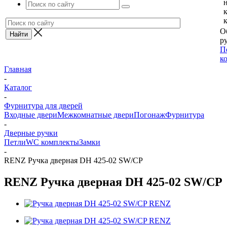
О
ру
П
к
Главная
-
Каталог
-
Фурнитура для дверей
Входные двери
Межкомнатные двери
Погонаж
Фурнитура
-
Дверные ручки
Петли
WC комплекты
Замки
-
RENZ Ручка дверная DH 425-02 SW/CP
RENZ Ручка дверная DH 425-02 SW/CP