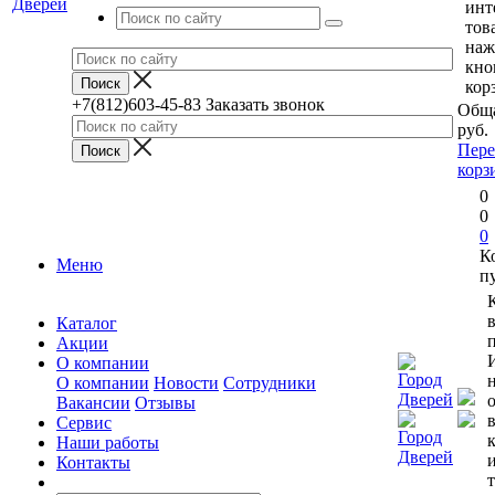
инт
тов
наж
кно
кор
+7(812)603-45-83
Заказать звонок
Обща
руб.
Пере
корз
0
0
0
К
Меню
п
Каталог
п
Акции
О компании
О компании
Новости
Сотрудники
Вакансии
Отзывы
Сервис
Наши работы
Контакты