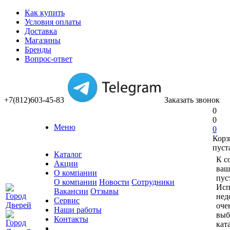
Как купить
Условия оплаты
Доставка
Магазины
Бренды
Вопрос-ответ
+7(812)603-45-83
Заказать звонок
0
0
Меню
0
Корз
пуст
Каталог
К с
Акции
ваш
О компании
пус
О компании
Новости
Сотрудники
Исп
Вакансии
Отзывы
нед
Сервис
оче
Наши работы
выб
Контакты
кат