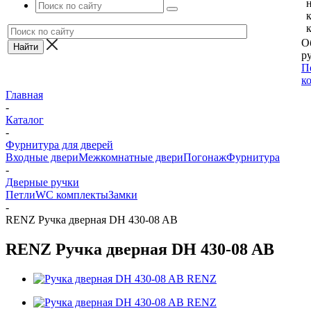
О
ру
П
к
Главная
-
Каталог
-
Фурнитура для дверей
Входные двери
Межкомнатные двери
Погонаж
Фурнитура
-
Дверные ручки
Петли
WC комплекты
Замки
-
RENZ Ручка дверная DH 430-08 AB
RENZ Ручка дверная DH 430-08 AB