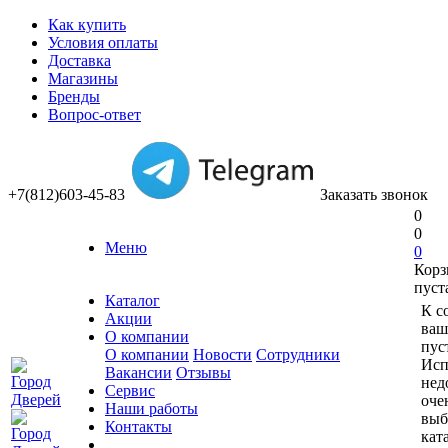
Как купить
Условия оплаты
Доставка
Магазины
Бренды
Вопрос-ответ
+7(812)603-45-83
Заказать звонок
0
0
Меню
0
Корз
пуст
Каталог
К с
Акции
ваш
О компании
пус
О компании
Новости
Сотрудники
Исп
Вакансии
Отзывы
нед
Сервис
оче
Наши работы
выб
Контакты
кат