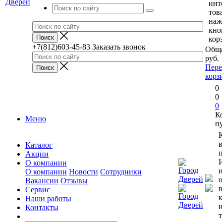
инт
тов
наж
кно
кор
+7(812)603-45-83
Заказать звонок
Обща
руб.
Пере
корз
0
0
0
К
Меню
п
Каталог
п
Акции
О компании
О компании
Новости
Сотрудники
Вакансии
Отзывы
Сервис
Наши работы
Контакты