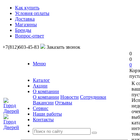
Как купить
Условия оплаты
Доставка
Магазины
Бренды
Вопрос-ответ
+7(812)603-45-83
Заказать звонок
0
0
Меню
0
Корз
пуст
Каталог
К с
Акции
ваш
О компании
пус
О компании
Новости
Сотрудники
Исп
Вакансии
Отзывы
нед
Сервис
оче
Наши работы
выб
Контакты
кат
инт
тов
наж