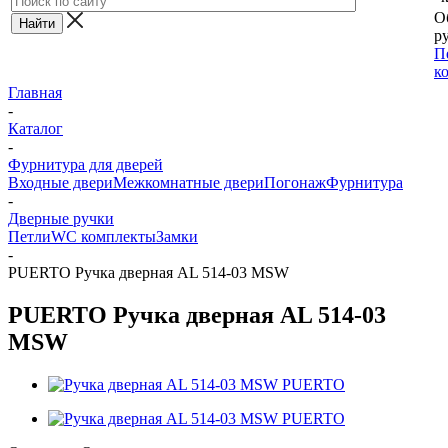
О
ру
П
к
Главная
-
Каталог
-
Фурнитура для дверей
Входные двери
Межкомнатные двери
Погонаж
Фурнитура
-
Дверные ручки
Петли
WC комплекты
Замки
-
PUERTO Ручка дверная AL 514-03 MSW
PUERTO Ручка дверная AL 514-03
MSW