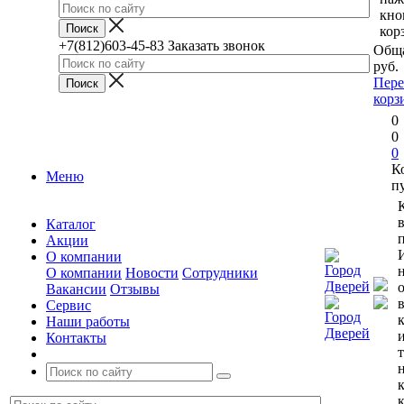
кно
кор
+7(812)603-45-83
Заказать звонок
Обща
руб.
Пере
корз
0
0
0
К
Меню
п
Каталог
п
Акции
О компании
О компании
Новости
Сотрудники
Вакансии
Отзывы
Сервис
Наши работы
Контакты