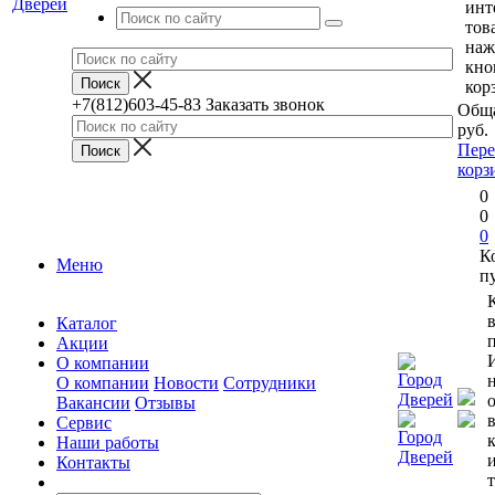
инт
тов
наж
кно
кор
+7(812)603-45-83
Заказать звонок
Обща
руб.
Пере
корз
0
0
0
К
Меню
п
Каталог
п
Акции
О компании
О компании
Новости
Сотрудники
Вакансии
Отзывы
Сервис
Наши работы
Контакты