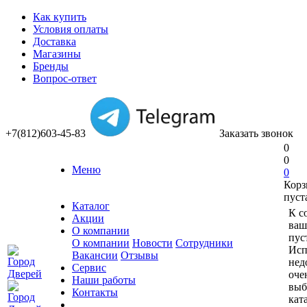
Как купить
Условия оплаты
Доставка
Магазины
Бренды
Вопрос-ответ
+7(812)603-45-83
Заказать звонок
0
0
Меню
0
Корз
пуст
Каталог
К с
Акции
ваш
О компании
пус
О компании
Новости
Сотрудники
Исп
Вакансии
Отзывы
нед
Сервис
оче
Наши работы
выб
Контакты
кат