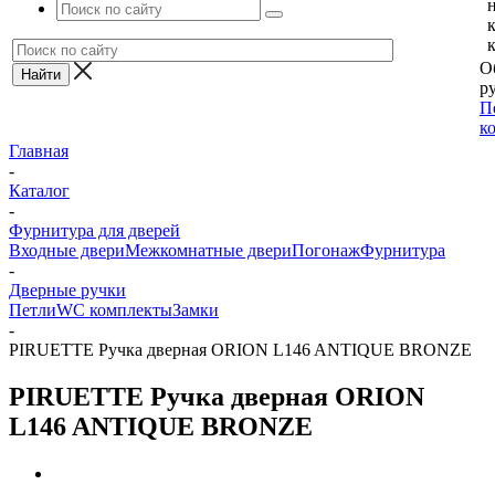
О
ру
П
к
Главная
-
Каталог
-
Фурнитура для дверей
Входные двери
Межкомнатные двери
Погонаж
Фурнитура
-
Дверные ручки
Петли
WC комплекты
Замки
-
PIRUETTE Ручка дверная ORION L146 ANTIQUE BRONZE
PIRUETTE Ручка дверная ORION
L146 ANTIQUE BRONZE