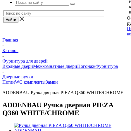
О
ру
П
к
Главная
-
Каталог
-
Фурнитура для дверей
Входные двери
Межкомнатные двери
Погонаж
Фурнитура
-
Дверные ручки
Петли
WC комплекты
Замки
-
ADDENBAU Ручка дверная PIEZA Q360 WHITE/CHROME
ADDENBAU Ручка дверная PIEZA
Q360 WHITE/CHROME