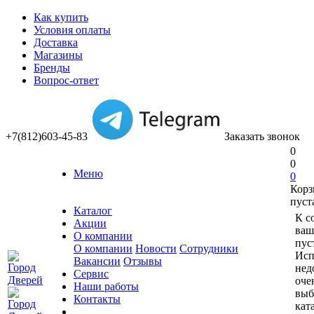
Как купить
Условия оплаты
Доставка
Магазины
Бренды
Вопрос-ответ
+7(812)603-45-83
Заказать звонок
0
0
Меню
0
Корз
пуст
Каталог
К с
Акции
ваш
О компании
пус
О компании
Новости
Сотрудники
Исп
Вакансии
Отзывы
нед
Сервис
оче
Наши работы
выб
Контакты
кат