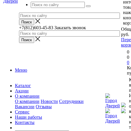
инт
тов
наж
кно
кор
+7(812)603-45-83
Заказать звонок
Обща
руб.
Пере
корз
0
0
0
К
Меню
п
Каталог
п
Акции
О компании
О компании
Новости
Сотрудники
Вакансии
Отзывы
Сервис
Наши работы
Контакты