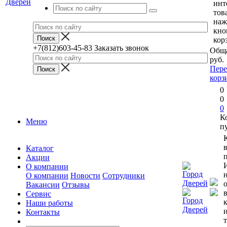
инт
тов
наж
кно
кор
+7(812)603-45-83
Заказать звонок
Обща
руб.
Пере
корз
0
0
0
К
Меню
п
Каталог
п
Акции
О компании
О компании
Новости
Сотрудники
Вакансии
Отзывы
Сервис
Наши работы
Контакты