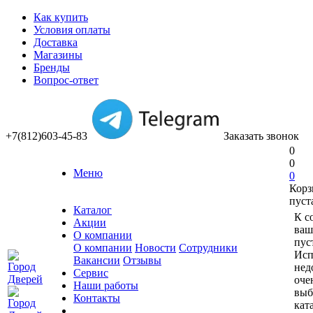
Как купить
Условия оплаты
Доставка
Магазины
Бренды
Вопрос-ответ
+7(812)603-45-83
Заказать звонок
0
0
Меню
0
Корз
пуст
Каталог
К с
Акции
ваш
О компании
пус
О компании
Новости
Сотрудники
Исп
Вакансии
Отзывы
нед
Сервис
оче
Наши работы
выб
Контакты
кат