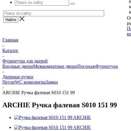
О
ру
П
к
Главная
-
Каталог
-
Фурнитура для дверей
Входные двери
Межкомнатные двери
Погонаж
Фурнитура
-
Дверные ручки
Петли
WC комплекты
Замки
-
ARCHIE Ручка фалевая S010 151 99
ARCHIE Ручка фалевая S010 151 99