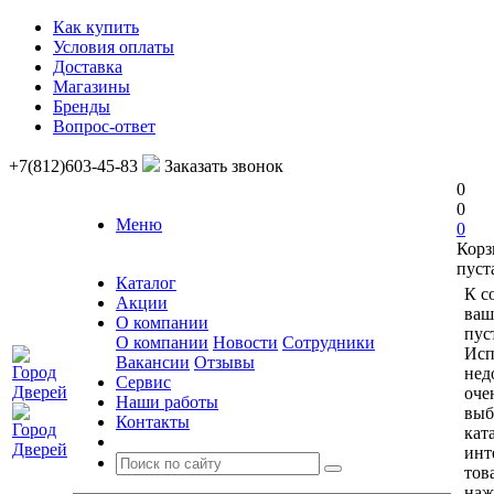
Как купить
Условия оплаты
Доставка
Магазины
Бренды
Вопрос-ответ
+7(812)603-45-83
Заказать звонок
0
0
Меню
0
Корз
пуст
Каталог
К с
Акции
ваш
О компании
пус
О компании
Новости
Сотрудники
Исп
Вакансии
Отзывы
нед
Сервис
оче
Наши работы
выб
Контакты
кат
инт
тов
наж