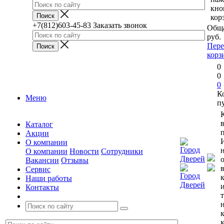
кно
кор
+7(812)603-45-83
Заказать звонок
Обща
руб.
Пере
корз
0
0
0
К
Меню
п
Каталог
п
Акции
О компании
О компании
Новости
Сотрудники
Вакансии
Отзывы
Сервис
Наши работы
Контакты