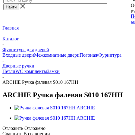
О
ру
П
к
Главная
-
Каталог
-
Фурнитура для дверей
Входные двери
Межкомнатные двери
Погонаж
Фурнитура
-
Дверные ручки
Петли
WC комплекты
Замки
-
ARCHIE Ручка фалевая S010 167HH
ARCHIE Ручка фалевая S010 167HH
Отложить
Отложено
Сравнить
В сравнении