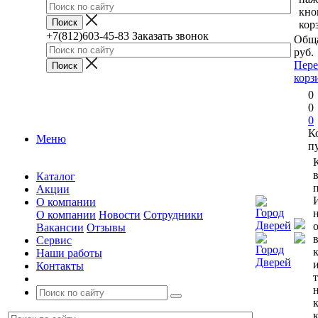
кно
кор
+7(812)603-45-83
Заказать звонок
Обща
руб.
Пере
корз
0
0
0
К
Меню
п
Каталог
п
Акции
О компании
О компании
Новости
Сотрудники
Вакансии
Отзывы
Сервис
Наши работы
Контакты