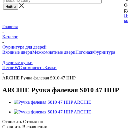
О
ру
П
к
Главная
-
Каталог
-
Фурнитура для дверей
Входные двери
Межкомнатные двери
Погонаж
Фурнитура
-
Дверные ручки
Петли
WC комплекты
Замки
-
ARCHIE Ручка фалевая S010 47 HHP
ARCHIE Ручка фалевая S010 47 HHP
Отложить
Отложено
Сравнить
В сравнении