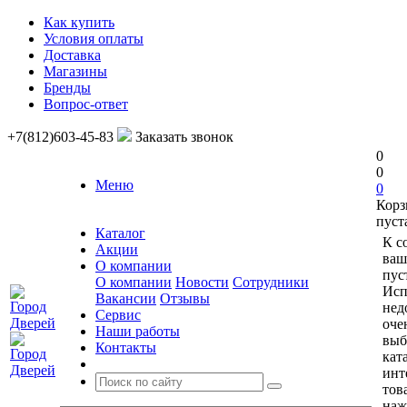
Как купить
Условия оплаты
Доставка
Магазины
Бренды
Вопрос-ответ
+7(812)603-45-83
Заказать звонок
0
0
Меню
0
Корз
пуст
Каталог
К с
Акции
ваш
О компании
пус
О компании
Новости
Сотрудники
Исп
Вакансии
Отзывы
нед
Сервис
оче
Наши работы
выб
Контакты
кат
инт
тов
наж