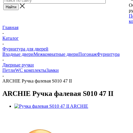
О
ру
П
к
Главная
-
Каталог
-
Фурнитура для дверей
Входные двери
Межкомнатные двери
Погонаж
Фурнитура
-
Дверные ручки
Петли
WC комплекты
Замки
-
ARCHIE Ручка фалевая S010 47 II
ARCHIE Ручка фалевая S010 47 II