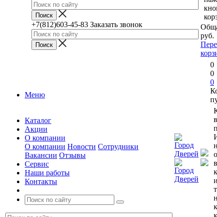
кно
кор
+7(812)603-45-83
Заказать звонок
Обща
руб.
Пере
корз
0
0
0
К
Меню
п
Каталог
п
Акции
О компании
О компании
Новости
Сотрудники
Вакансии
Отзывы
Сервис
Наши работы
Контакты