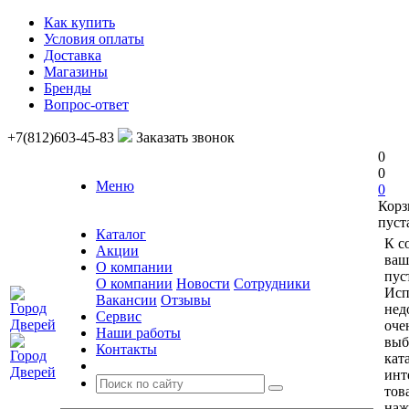
Как купить
Условия оплаты
Доставка
Магазины
Бренды
Вопрос-ответ
+7(812)603-45-83
Заказать звонок
0
0
Меню
0
Корз
пуст
Каталог
К с
Акции
ваш
О компании
пус
О компании
Новости
Сотрудники
Исп
Вакансии
Отзывы
нед
Сервис
оче
Наши работы
выб
Контакты
кат
инт
тов
наж