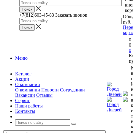
кно
кор
+7(812)603-45-83
Заказать звонок
Обща
руб.
Пере
корз
0
0
0
К
Меню
п
Каталог
п
Акции
О компании
О компании
Новости
Сотрудники
Вакансии
Отзывы
Сервис
Наши работы
Контакты