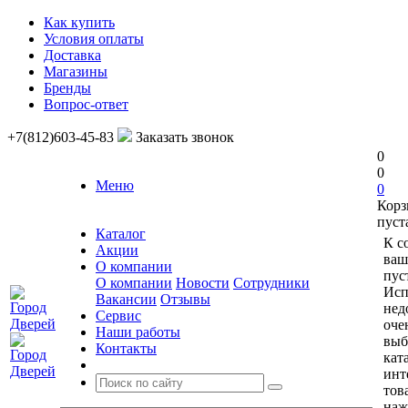
Как купить
Условия оплаты
Доставка
Магазины
Бренды
Вопрос-ответ
+7(812)603-45-83
Заказать звонок
0
0
Меню
0
Корз
пуст
Каталог
К с
Акции
ваш
О компании
пус
О компании
Новости
Сотрудники
Исп
Вакансии
Отзывы
нед
Сервис
оче
Наши работы
выб
Контакты
кат
инт
тов
наж