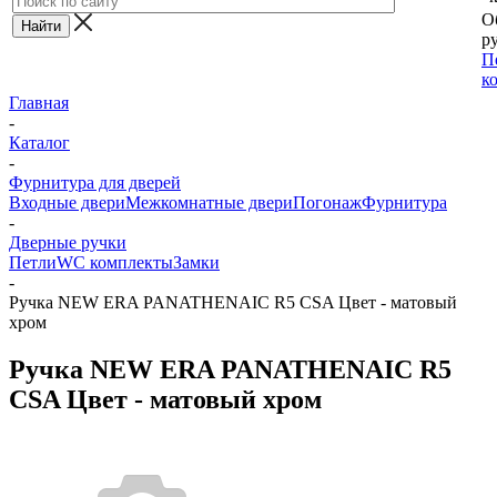
О
ру
П
к
Главная
-
Каталог
-
Фурнитура для дверей
Входные двери
Межкомнатные двери
Погонаж
Фурнитура
-
Дверные ручки
Петли
WC комплекты
Замки
-
Ручка NEW ERA PANATHENAIC R5 CSA Цвет - матовый
хром
Ручка NEW ERA PANATHENAIC R5
CSA Цвет - матовый хром