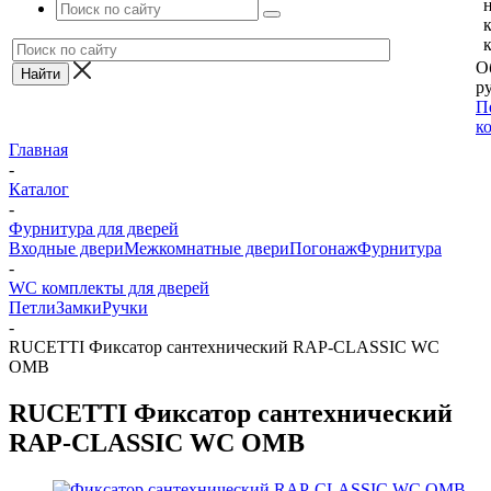
О
ру
П
к
Главная
-
Каталог
-
Фурнитура для дверей
Входные двери
Межкомнатные двери
Погонаж
Фурнитура
-
WC комплекты для дверей
Петли
Замки
Ручки
-
RUCETTI Фиксатор сантехнический RAP-CLASSIC WC
OMB
RUCETTI Фиксатор сантехнический
RAP-CLASSIC WC OMB