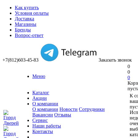
Как купить
Условия оплаты
Доставка
Магазины
Бренды
Вопрос-ответ
+7(812)603-45-83
Заказать звонок
0
0
Меню
0
Корз
пуст
Каталог
К с
Акции
ваш
О компании
пус
О компании
Новости
Сотрудники
Исп
Вакансии
Отзывы
нед
Сервис
оче
Наши работы
выб
Контакты
кат