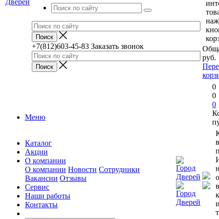
инт
тов
наж
кно
кор
+7(812)603-45-83
Заказать звонок
Обща
руб.
Пере
корз
0
0
0
К
Меню
п
Каталог
п
Акции
О компании
О компании
Новости
Сотрудники
Вакансии
Отзывы
Сервис
Наши работы
Контакты