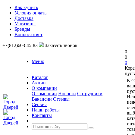
Как купить
Условия оплаты
Доставка
Магазины
Бренды
Вопрос-ответ
+7(812)603-45-83
Заказать звонок
0
0
Меню
0
Корз
пуст
Каталог
К с
Акции
ваш
О компании
пус
О компании
Новости
Сотрудники
Исп
Вакансии
Отзывы
нед
Сервис
оче
Наши работы
выб
Контакты
кат
инт
тов
наж