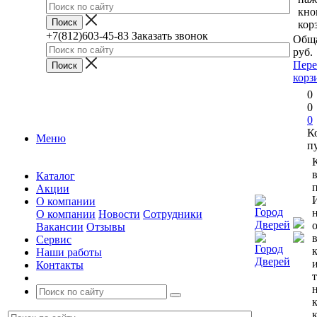
кно
кор
+7(812)603-45-83
Заказать звонок
Обща
руб.
Пере
корз
0
0
0
К
Меню
п
Каталог
п
Акции
О компании
О компании
Новости
Сотрудники
Вакансии
Отзывы
Сервис
Наши работы
Контакты