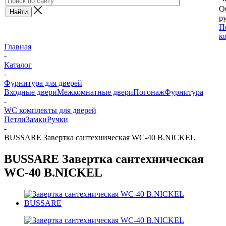
О
ру
П
к
Главная
-
Каталог
-
Фурнитура для дверей
Входные двери
Межкомнатные двери
Погонаж
Фурнитура
-
WC комплекты для дверей
Петли
Замки
Ручки
-
BUSSARE Завертка сантехническая WC-40 B.NICKEL
BUSSARE Завертка сантехническая
WC-40 B.NICKEL