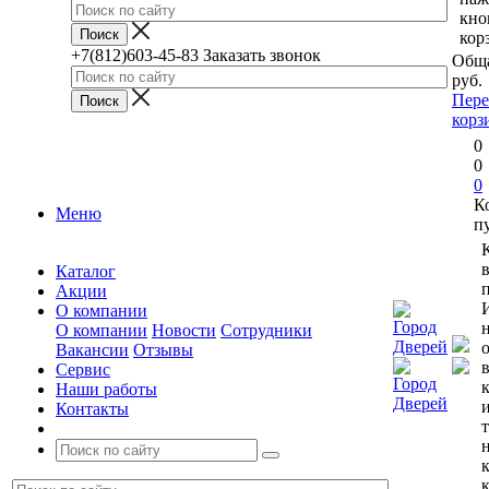
кно
кор
+7(812)603-45-83
Заказать звонок
Обща
руб.
Пере
корз
0
0
0
К
Меню
п
Каталог
п
Акции
О компании
О компании
Новости
Сотрудники
Вакансии
Отзывы
Сервис
Наши работы
Контакты