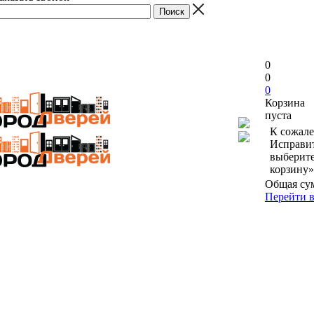
0
0
0
Корзина
пуста
К сожале
Исправит
выберите
корзину»
Общая су
Перейти в