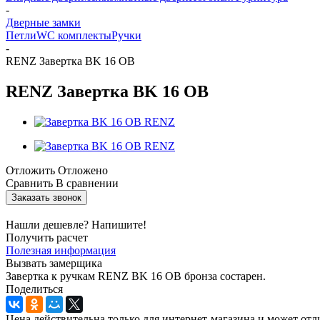
-
Дверные замки
Петли
WC комплекты
Ручки
-
RENZ Завертка BK 16 OB
RENZ Завертка BK 16 OB
Отложить
Отложено
Сравнить
В сравнении
Заказать звонок
Нашли дешевле? Напишите!
Получить расчет
Полезная информация
Вызвать замерщика
Завертка к ручкам RENZ BK 16 OB бронза состарен.
Поделиться
Цена действительна только для интернет-магазина и может отл