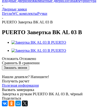
Входные двери
Межкомнатные двери
Погонаж
Фурнитура
-
Дверные замки
Петли
WC комплекты
Ручки
-
PUERTO Завертка BK AL 03 B
PUERTO Завертка BK AL 03 B
Отложить
Отложено
Сравнить
В сравнении
Заказать звонок
Нашли дешевле? Напишите!
Получить расчет
Полезная информация
Вызвать замерщика
Завертка к ручкам PUERTO BK AL 03 B, чёрный
Поделиться