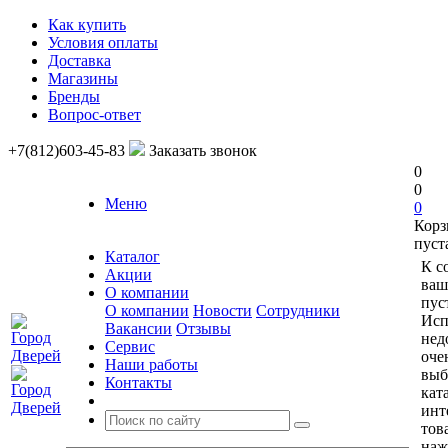
Как купить
Условия оплаты
Доставка
Магазины
Бренды
Вопрос-ответ
+7(812)603-45-83
Заказать звонок
0
0
Меню
0
Корз
пуст
Каталог
К с
Акции
ваш
О компании
пус
О компании
Новости
Сотрудники
Исп
Вакансии
Отзывы
нед
Сервис
оче
Наши работы
выб
Контакты
кат
инт
тов
наж