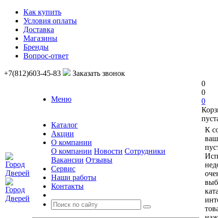
Как купить
Условия оплаты
Доставка
Магазины
Бренды
Вопрос-ответ
+7(812)603-45-83
Заказать звонок
0
0
Меню
0
Корз
пуст
Каталог
К с
Акции
ваш
О компании
пус
О компании
Новости
Сотрудники
Исп
Вакансии
Отзывы
нед
Сервис
оче
Наши работы
выб
Контакты
кат
инт
тов
наж