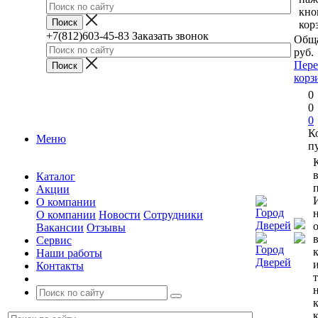
кно
кор
+7(812)603-45-83
Заказать звонок
Обща
руб.
Пере
корз
0
0
0
К
Меню
п
Каталог
п
Акции
О компании
О компании
Новости
Сотрудники
Вакансии
Отзывы
Сервис
Наши работы
Контакты