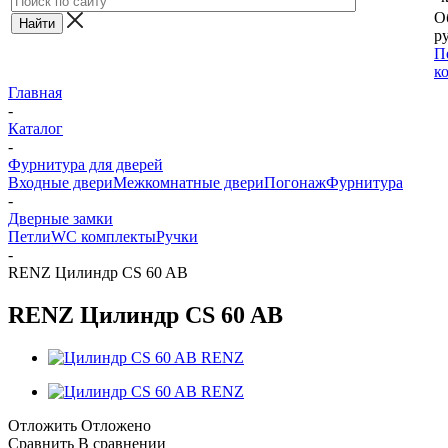
О
ру
П
к
Главная
-
Каталог
-
Фурнитура для дверей
Входные двери
Межкомнатные двери
Погонаж
Фурнитура
-
Дверные замки
Петли
WC комплекты
Ручки
-
RENZ Цилиндр CS 60 AB
RENZ Цилиндр CS 60 AB
Отложить
Отложено
Сравнить
В сравнении