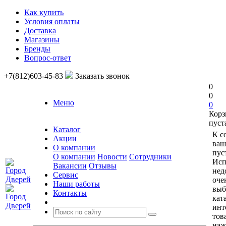
Как купить
Условия оплаты
Доставка
Магазины
Бренды
Вопрос-ответ
+7(812)603-45-83
Заказать звонок
0
0
Меню
0
Корз
пуст
Каталог
К с
Акции
ваш
О компании
пус
О компании
Новости
Сотрудники
Исп
Вакансии
Отзывы
нед
Сервис
оче
Наши работы
выб
Контакты
кат
инт
тов
наж