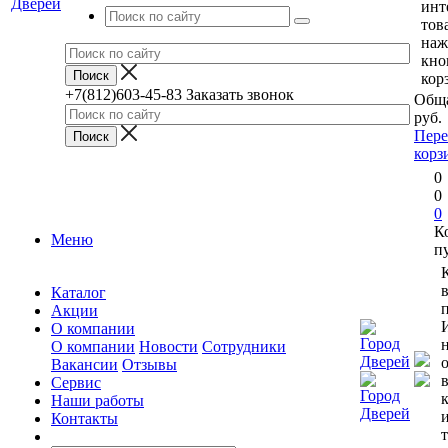
инт
тов
наж
кно
кор
+7(812)603-45-83
Заказать звонок
Обща
руб.
Пере
корз
0
0
0
К
Меню
п
Каталог
п
Акции
О компании
О компании
Новости
Сотрудники
Вакансии
Отзывы
Сервис
Наши работы
Контакты