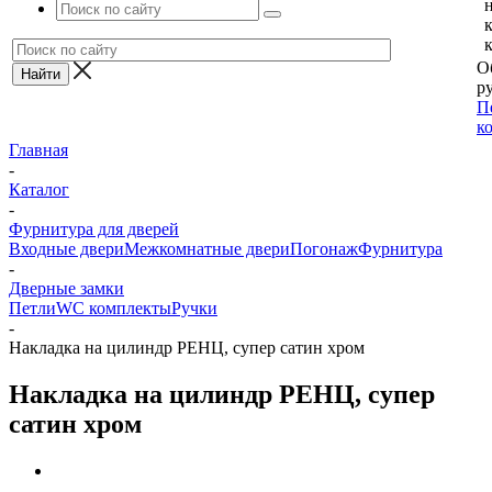
О
ру
П
к
Главная
-
Каталог
-
Фурнитура для дверей
Входные двери
Межкомнатные двери
Погонаж
Фурнитура
-
Дверные замки
Петли
WC комплекты
Ручки
-
Накладка на цилиндр РЕНЦ, супер сатин хром
Накладка на цилиндр РЕНЦ, супер
сатин хром