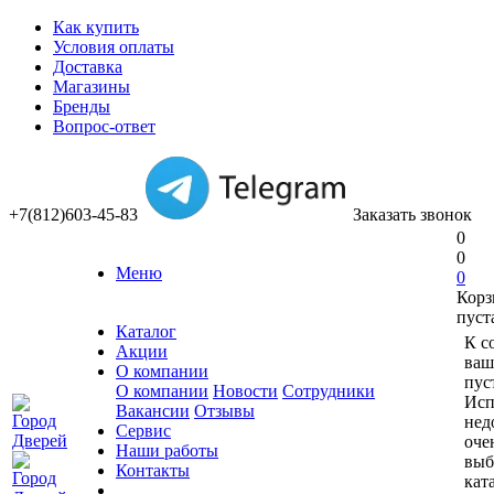
Как купить
Условия оплаты
Доставка
Магазины
Бренды
Вопрос-ответ
+7(812)603-45-83
Заказать звонок
0
0
Меню
0
Корз
пуст
Каталог
К с
Акции
ваш
О компании
пус
О компании
Новости
Сотрудники
Исп
Вакансии
Отзывы
нед
Сервис
оче
Наши работы
выб
Контакты
кат