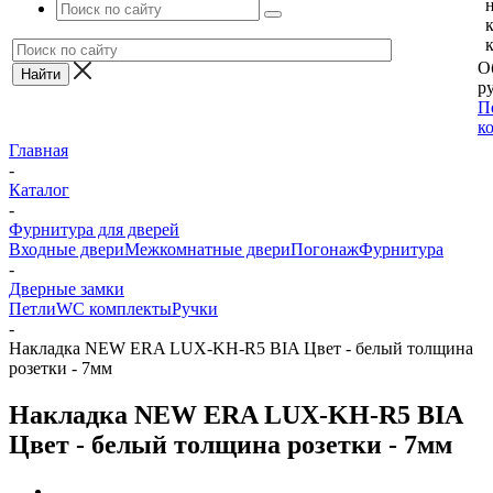
О
ру
П
к
Главная
-
Каталог
-
Фурнитура для дверей
Входные двери
Межкомнатные двери
Погонаж
Фурнитура
-
Дверные замки
Петли
WC комплекты
Ручки
-
Накладка NEW ERA LUX-KH-R5 BIA Цвет - белый толщина
розетки - 7мм
Накладка NEW ERA LUX-KH-R5 BIA
Цвет - белый толщина розетки - 7мм