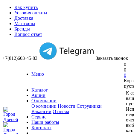
Как купить
Условия оплаты
Доставка
Магазины
Бренды
Вопрос-ответ
+7(812)603-45-83
Заказать звонок
0
0
Меню
0
Корз
пуст
Каталог
К с
Акции
ваш
О компании
пус
О компании
Новости
Сотрудники
Исп
Вакансии
Отзывы
нед
Сервис
оче
Наши работы
выб
Контакты
кат