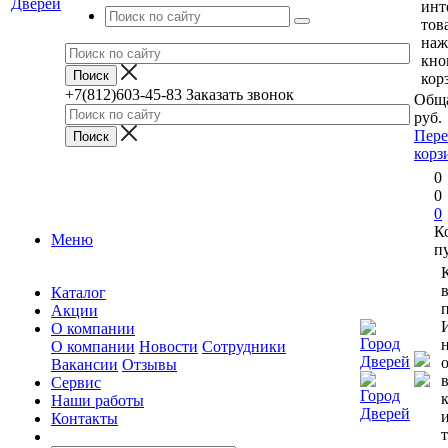
инт
тов
наж
кно
кор
+7(812)603-45-83
Заказать звонок
Обща
руб.
Пере
корз
0
0
0
К
Меню
п
Каталог
п
Акции
О компании
О компании
Новости
Сотрудники
Вакансии
Отзывы
Сервис
Наши работы
Контакты