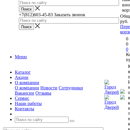
кно
кор
+7(812)603-45-83
Заказать звонок
Обща
руб.
Пере
корз
0
0
0
К
Меню
п
Каталог
п
Акции
О компании
О компании
Новости
Сотрудники
Вакансии
Отзывы
Сервис
Наши работы
Контакты