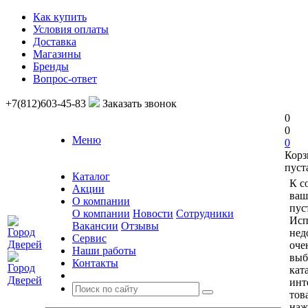
Как купить
Условия оплаты
Доставка
Магазины
Бренды
Вопрос-ответ
+7(812)603-45-83
Заказать звонок
0
0
Меню
0
Корз
пуст
Каталог
К с
Акции
ваш
О компании
пус
О компании
Новости
Сотрудники
Исп
Вакансии
Отзывы
нед
Сервис
оче
Наши работы
выб
Контакты
кат
инт
тов
наж