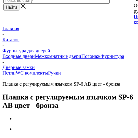
О
ру
П
к
Главная
-
Каталог
-
Фурнитура для дверей
Входные двери
Межкомнатные двери
Погонаж
Фурнитура
-
Дверные замки
Петли
WC комплекты
Ручки
-
Планка с регулируемым язычком SP-6 AB цвет - бронза
Планка с регулируемым язычком SP-6
AB цвет - бронза