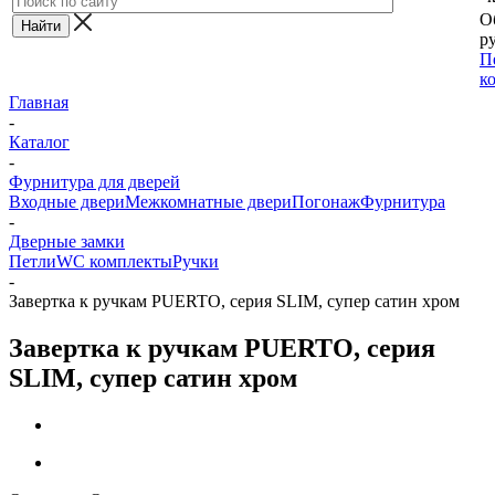
О
ру
П
к
Главная
-
Каталог
-
Фурнитура для дверей
Входные двери
Межкомнатные двери
Погонаж
Фурнитура
-
Дверные замки
Петли
WC комплекты
Ручки
-
Завертка к ручкам PUERTO, серия SLIM, супер сатин хром
Завертка к ручкам PUERTO, серия
SLIM, супер сатин хром