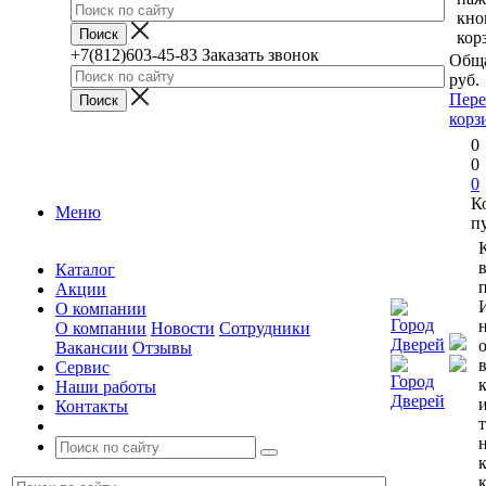
кно
кор
+7(812)603-45-83
Заказать звонок
Обща
руб.
Пере
корз
0
0
0
К
Меню
п
Каталог
п
Акции
О компании
О компании
Новости
Сотрудники
Вакансии
Отзывы
Сервис
Наши работы
Контакты