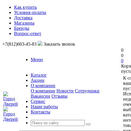
Как купить
Условия оплаты
Доставка
Магазины
Бренды
Вопрос-ответ
+7(812)603-45-83
Заказать звонок
0
0
Меню
0
Корз
пуст
Каталог
К с
Акции
ваш
О компании
пус
О компании
Новости
Сотрудники
Исп
Вакансии
Отзывы
нед
Сервис
оче
Наши работы
выб
Контакты
кат
инт
тов
наж